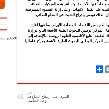
كيرسيتين Quercetin، ما يجعله مضاداً قويا للأكسدة، وتساعد هذه المركبات الفعالة
لشبت على تقليل الالتهاب، وعلى إزالة السموم المسرطنة
ن، لذلك توصي بإدراج الشبت في النظام الغذائي.
ا العديد من اللقاحات المضادة للأورام، بما فيها لقاح
كره علماء المركز الوطني للبحوث الطبية للأشعة التابع لوزارة
الدقيقة التابع لأكاديمية العلوم الروسية، بالإضافة إلى
الإخباري بدع
ترك بين المركز الوطني للبحوث الطبية للأشعة ومركز غاماليا
S
E
h
m
ar
ai
e
l
التالي
التعرف على ارتجاج الدماغ في
الوقت المناسب