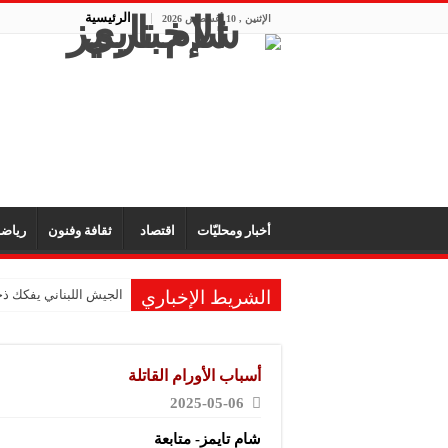
الرئيسية
الإثنين , 10 أغسطس 2026
أخبار ومحليّات
اقتصاد
ثقافة وفنون
رياض
الشريط الإخباري
الجيش اللبناني يفكك ذخ
بريطانية في الـ101 تحول ذكريات طفولتها إلى متحف للألعاب
الكويت وسلطنة عمان تؤ
أسباب الأورام القاتلة
إندونيسيا تغلق متنزه ج
2025-05-06
اليمن يدين استهداف نا
شام تايمز- متابعة