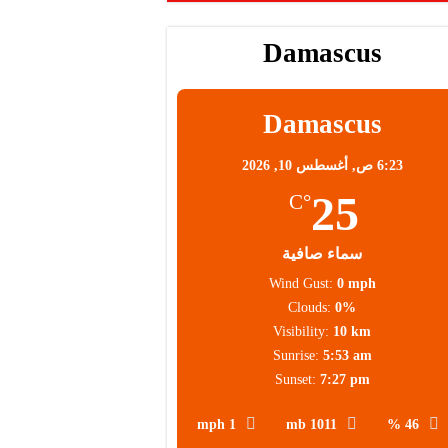
Damascus
Damascus
6:23 ص,
أغسطس 10, 2026
25
°C
سماء صافية
Wind Gust:
0 mph
Clouds:
0%
Visibility:
10 km
Sunrise:
5:53 am
Sunset:
7:27 pm
1 mph
1011 mb
46 %