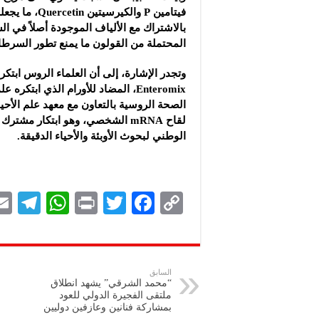
فيتامين Р وال
بالاشتراك مع الألياف الموجودة أصلاً في ا
المحتملة من القولون ما يمنع تطور السرطا
وتجدر الإشارة، إلى أن العلماء الروس ابتكرو
Enteromix، المضاد للأورام الذي ابت
الصحة الروسية بالتعاون مع معهد علم الأحياء 
لقاح mRNA الشخصي، وهو ابتكار مش
الوطني لبحوث الأوبئة والأحياء الدقيقة.
Te
W
P
T
F
C
le
h
ri
wi
ac
o
gr
at
nt
tt
eb
p
a
s
er
oo
y
السابق
“محمد الشرقي” يشهد انطلاق
m
A
k
Li
ملتقى الفجيرة الدولي للعود
بمشاركة فنانين وعازفين دوليين
p
n