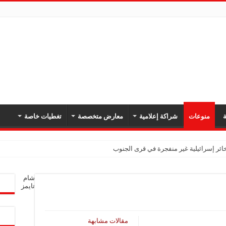
ة
منوعات
شراكة إعلامية
معارض متخصصة
تغطيات خاصة
ائر إسرائيلية غير منفجرة في قرى الجنوب
شام
كدان أهمية تعزيز أمن المنطقة وحرية الملاحة
تايمز
بل برومو بسبب حريق الغابات
قلة نفط إماراتية في مضيق هرمز
مقالات مشابهة