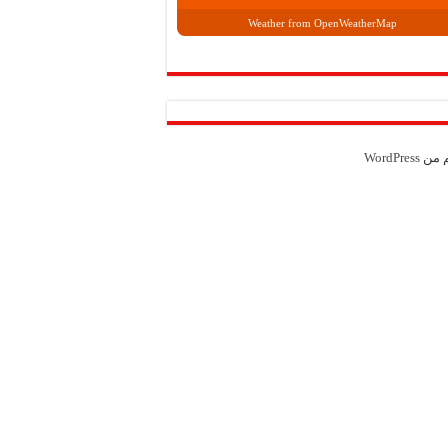
Weather from OpenWeatherMap
م من
WordPress