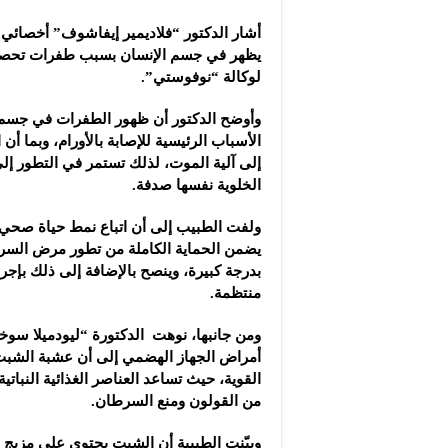
إعادة ضخ مياه الشرب إلى 
أشار الدكتور “فلاديمير إيفاشوف” أخصائي 
كوريا الجنوبية تسجل أ
يظهر في جسم الإنسان بسبب طفرات تحصل ف
سعر الذهب يرتفع 150 ليرة في السوق السورية‎ ‎
لوكالة “نوفوستي”.
وأوضح الدكتور أن ظهور الطفرات في جسم ا
الأسباب الرئيسية للإصابة بالأورام، وبما أن 
إلى آلية الموت، لذلك تستمر في التطور إ
الخلوية نفسها صدفة.
ولفت الطبيب إلى أن اتباع نمط حياة صحي 
يضمن الحماية الكاملة من تطور مرض السرط
بدرجة كبيرة، وينصح بالإضافة إلى ذلك بإجر
منتظمة.
ومن جانبها، نوهت الدكتورة “ليودميلا سوخ
أمراض الجهاز الهضمي إلى أن عشبة الشبت 
القوية، حيث تساعد العناصر الغذائية النباتي
من القولون ومنع السرطان.
وبيّنت الطبيبة أن الشبت يحتوي على مزيج فري