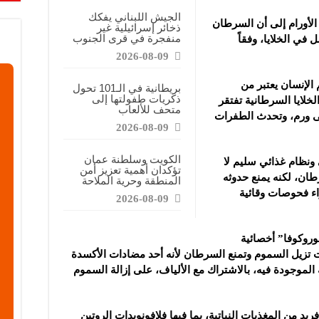
قطاع حوايج ذياب شامية في دير الزور بعد انقطاع دام 12 عاماً
الجيش اللبناني يفكك
الأورام إلى أن السرطان
ذخائر إسرائيلية غير
على طلب على الكهرباء هذا العام وسط موجة حر
منفجرة في قرى الجنوب
ي الخلايا، وفقاً
2026-08-09
لإنسان يعتبر من
بريطانية في الـ101 تحول
ذكريات طفولتها إلى
الخلايا السرطانية تفتقر
متحف للألعاب
لى ورم، وتحدث الطفرات
2026-08-09
الكويت وسلطنة عمان
ونظام غذائي سليم لا
تؤكدان أهمية تعزيز أمن
ان، لكنه يمنع حدوثه
المنطقة وحرية الملاحة
اء فحوصات وقائية
2026-08-09
وروكوفا” أخصائية
تزيل السموم وتمنع السرطان لأنه أحد مضادات الأكسدة
ة الموجودة فيه، بالاشتراك مع الألياف، على إزالة السموم
د من المغذيات النباتية، بما فيها فلافونويدات الروتين