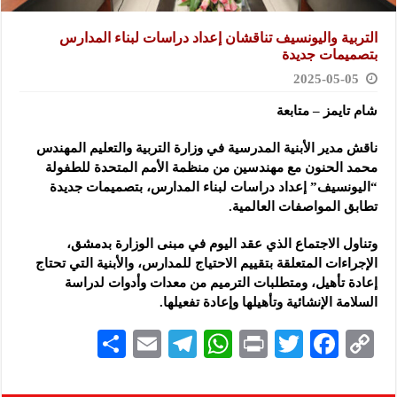
التربية واليونسيف تناقشان إعداد دراسات لبناء ‏المدارس
بتصميمات جديدة
2025-05-05
شام تايمز – متابعة
ناقش مدير الأبنية المدرسية في وزارة التربية والتعليم المهندس
محمد الحنون ‏مع مهندسين من منظمة الأمم المتحدة
للطفولة
“اليونسيف” إعداد دراسات ‏لبناء المدارس، بتصميمات جديدة
تطابق المواصفات العالمية. ‏
وتناول الاجتماع الذي عقد اليوم في مبنى الوزارة بدمشق،
الإجراءات المتعلقة ‏بتقييم الاحتياج للمدارس، والأبنية التي تحتاج
إعادة تأهيل، ومتطلبات الترميم ‏من معدات وأدوات لدراسة
السلامة الإنشائية وتأهيلها وإعادة تفعيلها.‏
S
E
Te
W
P
T
F
C
h
m
le
h
ri
wi
ac
o