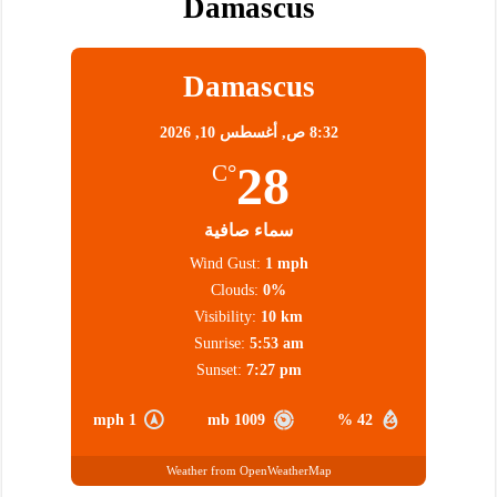
Damascus
Damascus
8:32 ص,
أغسطس 10, 2026
28
°C
سماء صافية
Wind Gust:
1 mph
Clouds:
0%
Visibility:
10 km
Sunrise:
5:53 am
Sunset:
7:27 pm
1 mph
1009 mb
42 %
Weather from OpenWeatherMap