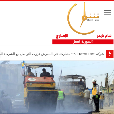
شركة “SI Pharma Lux”: مشاركتنا في المعرض عززت التواصل مع الشركاء المحليين والدوليين