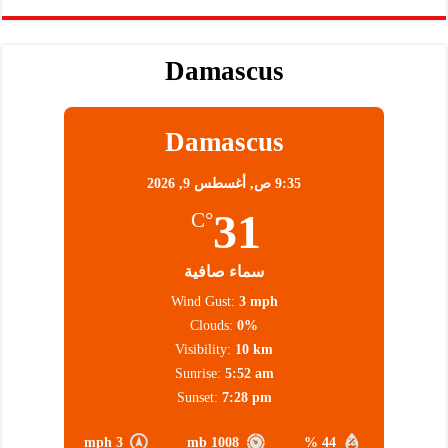
Damascus
Damascus
9:35 ص,
أغسطس 9, 2026
31
°C
سماء صافية
Wind Gust:
3 mph
Clouds:
0%
Visibility:
10 km
Sunrise:
5:52 am
Sunset:
7:28 pm
3 mph
1008 mb
44 %