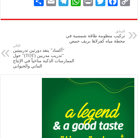
S
E
Te
W
P
T
F
C
h
m
le
h
ri
wi
ac
o
ar
ai
gr
at
nt
tt
eb
p
e
l
a
s
er
oo
y
السابق
تركيب منظومة طاقة شمسية في
m
A
k
Li
محطة مياه كفرلاها بريف حمص
التالي
p
n
“أكساد” ينفذ دورتين تدريبيتين
“تدريب مدربين (TOT)” حول
p
k
الممارسات الذكية مناخياً في الإنتاج
النباتي والحيواني