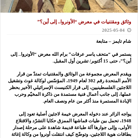
وثائق ومقتنيات في معرض “الأونروا.. إلى أين؟”
2025-05-04
شام تايمز – متابعة
يستمر في “متحف ياسر عرفات” برام الله معرض “الأونروا.. إلى
أين؟”، حتى 15 أكتوبر/ تشرين أول المقبل.
ويقدم المعرض مجموعة من الوثائق والمقتنيات تمتدّ من قرار
الأمم المتحدة رقم 302 لعام 1949، المؤسّس لوكالة غوث وتشغيل
اللاجئين الفلسطينيين، إلى قرار الكنيست الإسرائيلي الأخير بحظر
عملها، إلى جانب أعمال فنية مستمدة من ذاكرة المخيّم وحرب
الإبادة المستمرة منذ أكثر من عام ونصف العام.
يواجه الزائر عند دخوله المعرض خيمة لاجئين أصلية تعود إلى
1948، تحمل بين طيات قماشها الممزق حكايا التشرّد والاقتلاع
الأولى، وإلى جوارها آلة طباعة قديمة شاهدة على مرحلة إصدار
بطاقات هوية اللاجئين، وتوضّح كيف انتقلت أونروا من وكالة إغاثة