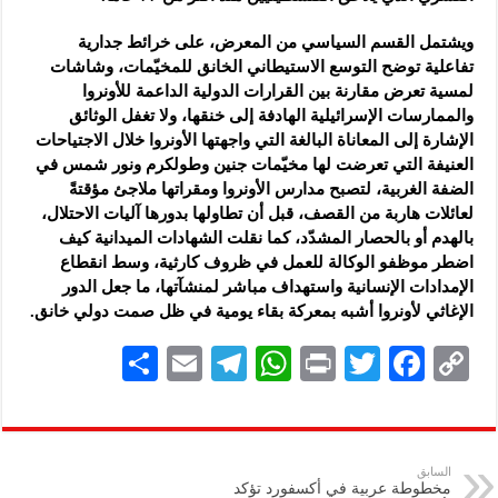
ويشتمل القسم السياسي من المعرض، على خرائط جدارية
تفاعلية توضح التوسع الاستيطاني الخانق للمخيّمات، وشاشات
لمسية تعرض مقارنة بين القرارات الدولية الداعمة للأونروا
والممارسات الإسرائيلية الهادفة إلى خنقها، ولا تغفل الوثائق
الإشارة إلى المعاناة البالغة التي واجهتها الأونروا خلال الاجتياحات
العنيفة التي تعرضت لها مخيّمات جنين وطولكرم ونور شمس في
الضفة الغربية، لتصبح مدارس الأونروا ومقراتها ملاجئ مؤقتةً
لعائلات هاربة من القصف، قبل أن تطاولها بدورها آليات الاحتلال،
بالهدم أو بالحصار المشدّد، كما نقلت الشهادات الميدانية كيف
اضطر موظفو الوكالة للعمل في ظروف كارثية، وسط انقطاع
الإمدادات الإنسانية واستهداف مباشر لمنشآتها، ما جعل الدور
الإغاثي لأونروا أشبه بمعركة بقاء يومية في ظل صمت دولي خانق.
S
E
Te
W
P
T
F
C
h
m
le
h
ri
wi
ac
o
ar
ai
gr
at
nt
tt
eb
p
e
l
a
s
er
oo
y
السابق
مخطوطة عربية في أكسفورد تؤكد