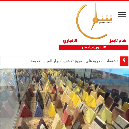
تشققات صخرية على المريخ تكشف أسرار المياه القديمة