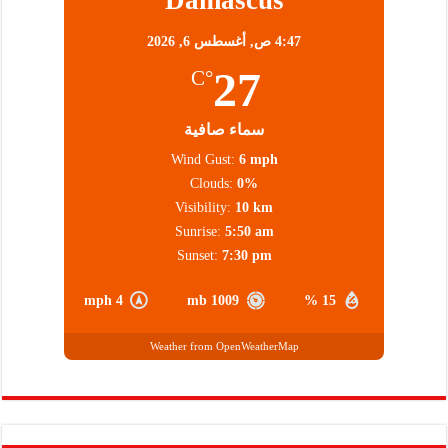
4:47 ص,
أغسطس 6, 2026
27
°C
سماء صافية
Wind Gust:
6 mph
Clouds:
0%
Visibility:
10 km
Sunrise:
5:50 am
Sunset:
7:30 pm
4 mph
1009 mb
15 %
Weather from OpenWeatherMap