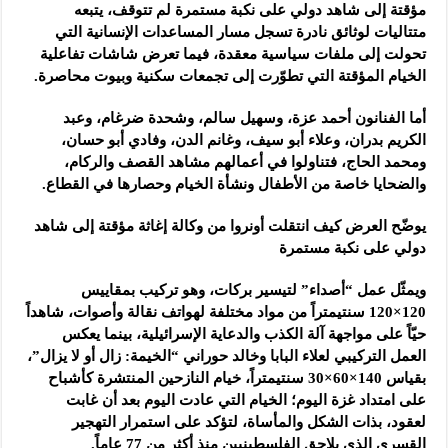
مؤقتة إلى شاهد دولي على نكبة مستمرة لم تتوقف، يتبعه
متتاليات لوثائق نادرة تسجل مسار المساعدات الإنسانية التي
تحولت إلى ملفات سياسية معقدة، فيما تعرض شاشات تفاعلية
الخيام المؤقتة التي تطوّرت إلى تجمعات سكنية وبيوت محاصرة.
أما الفنانون أحمد عزة، وسهيل سالم، وشحدة ضرغام، وعبد
الكريم بدران، وعلاء أبو سيف، وغانم الدن، وفادي أبو حسان،
ومحمد الحاج، فتناولوا في أعمالهم مشاهد القصف والركام،
والضحايا خاصة من الأطفال ونشأة الخيام وحصارها في القطاع.
يوضّح العرض كيف انتقلت أونروا من وكالة إغاثة مؤقتة إلى شاهد
دولي على نكبة مستمرة
ويمثّل عمل “أصداء” لتيسير بركات، وهو تركيب بمقاييس
120×120 سنتيمتراً من مواد مختلفة لهواتف نقالة وأصوات، شاهداً
حيّاً على مواجهة آلة الكذب والدعاية الإسرائيلية، بينما يعكس
العمل التركيبي لعلاء البابا وخالد حوراني “الخيمة: زال أو لا يزال”،
بقياس 140×60×30 سنتيمتراً، خيام النازحين المنتشرة كأشباح
على امتداد غزة اليوم؛ الخيام التي عادت اليوم بعد أن غابت
لعقود، بذات الشكل والمأساة، لتؤكد على استمرار التهجير
القسري الذي يلاحق الفلسطينيين منذ أكثر من 77 عاماً.