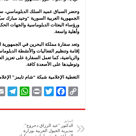
وحضر السباق عميد السلك الدبلوماسي، سف
الجمهورية العربية السورية “وحيد مبارك سيّ
ورؤساء البعثات الدبلوماسية والجهات الحك
وأهلية واسعة.
وتعد سفارة مملكة البحرين في الجمهورية ال
إقامة وتنظيم الفعاليات والأنشطة الدبلوماس
والرياضية، كما تعمل السفارة على تعزيز الع
وتوطيدها على الأصعدة كافة.
التغطية الإعلامية شبكة “شام تايمز” الإعل
Te
W
P
T
F
C
le
h
ri
wi
ac
o
gr
at
nt
tt
eb
p
a
s
er
oo
y
السابق
الدكتور “عبد الرزاق دحروج”:
m
A
k
Li
مديرية الخيول العربية بوزارة
الزراعة وفرت ما يلزم من كوادر