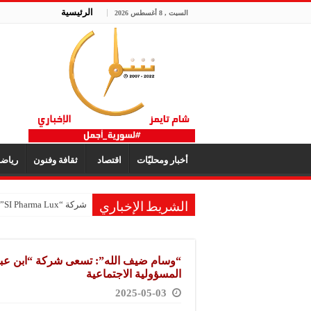
الرئيسية
السبت , 8 أغسطس 2026
أخبار ومحليّات
اقتصاد
ثقافة وفنون
رياض
شركة “SI Pharma Lux”: مشاركتنا في المعرض عززت التواصل مع الشركاء المحليين والدوليين
الشريط الإخباري
“وسام ضيف الله”: تسعى شركة “ابن عباس
المسؤولية الاجتماعية
2025-05-03