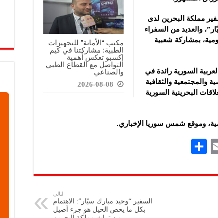
ير مملكة البحرين لدى
ار”، والعديد من السفراء
ومية، بمشاركة شعبية
مكتب “الأمانة” للتجهيزات
الطبية: مشاركتنا في كيم
إكسبو تعكس أهمية
التواصل مع القطاع الطبي
عربية السورية رائدة في
والصناعي
ية والمجتمعية والثقافية
2026-08-08
لاقات البحرينية السورية
امية، وموقع شمس سوريا الإخباري.
S
E
h
m
ar
ai
e
l
التالي
السفير “وحيد مبارك سيّار”: الاهتمام
بكل ما يخص الخيل هو جزء أصيل
من تراث مملكة البحرين