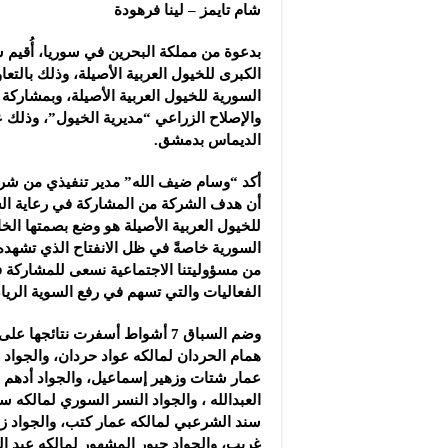
شام تايمز – لينا فرهودة
بدعوة من مملكة البحرين في سوريا، أُقيم س
الكبرى للخيول العربية الأصيلة، وذلك بالتع
السورية للخيول العربية الأصيلة، وبمشاركة 
والإصلاح الزراعي “مديرية الخيول”، وذلك
الديماس بدمشق.
أكد “وسام ضيف الله” مدير تنفيذي من شر
أن هدف الشركة من المشاركة في رعاية الس
للخيول العربية الأصيلة هو وضع بصمتها الخ
السورية خاصةً في ظل الانفتاح الذي تشهده ال
من مسؤوليتنا الاجتماعية نسعى للمشاركة ف
الفعاليات والتي تسهم في رفع السوية الريا
وضم السباق 7 أشواط أسفرت نتائجها
همام الحردان لمالكه عواد حردان، والجواد
عمار شتات وزهير إسماعيل، والجواد أدهم ال
العبدالله ، والجواد النسر السوري لمالكه س
سند الشرعبي لمالكه عمار كتب، والجواد زع
غريب، والجواد حبور المشهور لمالكه عبد ال