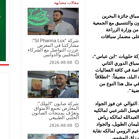
مقالات مشابهة
باق جائزة البحرين
اون والتنسيق مع الجمعية
من وزارة الزراعة
 على مضمار سباقات
شركة “SI Pharma Lux”:
مشاركتنا في المعرض
عززت التواصل مع الشركاء
المحليين والدوليين
كة حلويات “ابن عباس”،
2026-08-08
باق الدوري الثاني
اصة في كافة الفعاليات
بلد، مضيفاً: “انطلاقاً
ي مثل هذا النوع من
ضية”.
شركة صابون “الملك”:
 على التوالي عن فوز الجواد
المعارض تجمع الأسواق
 فيصل الشرعبي لمالكيه
وتعرّف بمنتجات الصابون
الحلبي الطبيعي
عبدالله لمالكه رياض
ليمان الطويل، والجواد
2026-08-08
يم الرومي لمالكه نقابة
رزاق المشهور.