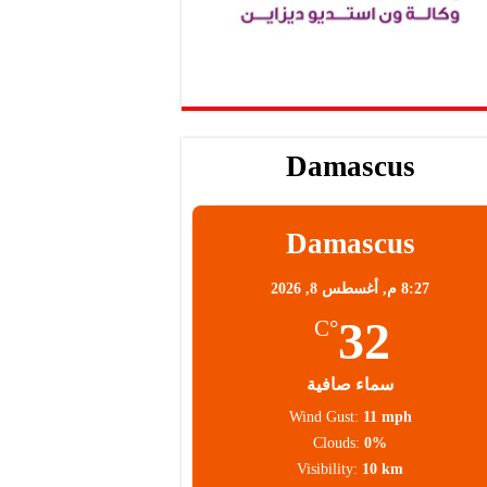
Damascus
Damascus
8:27 م,
أغسطس 8, 2026
32
°C
سماء صافية
Wind Gust:
11 mph
Clouds:
0%
Visibility:
10 km