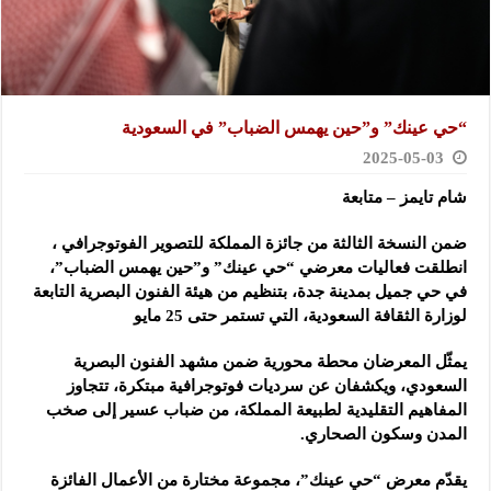
“حي عينك” و”حين يهمس الضباب” في السعودية
2025-05-03
شام تايمز – متابعة
ضمن النسخة الثالثة من جائزة المملكة للتصوير الفوتوجرافي ،
انطلقت فعاليات معرضي “حي عينك” و”حين يهمس الضباب”،
في حي جميل بمدينة جدة، بتنظيم من هيئة الفنون البصرية التابعة
لوزارة الثقافة السعودية، التي تستمر حتى 25 مايو
يمثّل المعرضان محطة محورية ضمن مشهد الفنون البصرية
السعودي، ويكشفان عن سرديات فوتوجرافية مبتكرة، تتجاوز
المفاهيم التقليدية لطبيعة المملكة، من ضباب عسير إلى صخب
المدن وسكون الصحاري.
يقدّم معرض “حي عينك”، مجموعة مختارة من الأعمال الفائزة