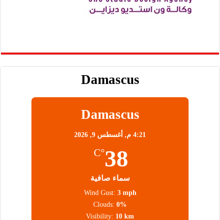
Damascus
Damascus
4:21 م,
أغسطس 9, 2026
38
°C
سماء صافية
Wind Gust:
3 mph
Clouds:
0%
Visibility:
10 km