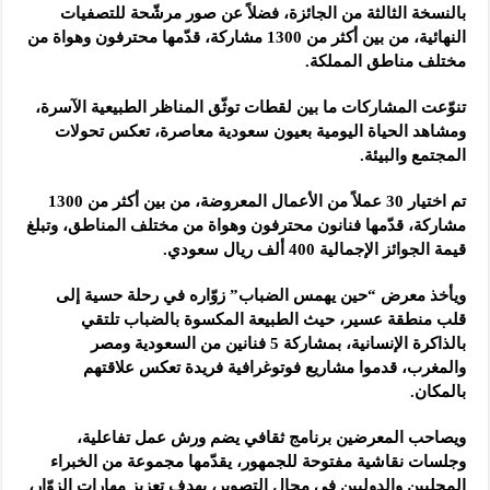
بالنسخة الثالثة من الجائزة، فضلاً عن صور مرشّحة للتصفيات
النهائية، من بين أكثر من 1300 مشاركة، قدّمها محترفون وهواة من
مختلف مناطق المملكة.
تنوّعت المشاركات ما بين لقطات توثّق المناظر الطبيعية الآسرة،
ومشاهد الحياة اليومية بعيون سعودية معاصرة، تعكس تحولات
المجتمع والبيئة.
تم اختيار 30 عملاً من الأعمال المعروضة، من بين أكثر من 1300
مشاركة، قدّمها فنانون محترفون وهواة من مختلف المناطق، وتبلغ
قيمة الجوائز الإجمالية 400 ألف ريال سعودي.
ويأخذ معرض “حين يهمس الضباب” زوّاره في رحلة حسية إلى
قلب منطقة عسير، حيث الطبيعة المكسوة بالضباب تلتقي
بالذاكرة الإنسانية، بمشاركة 5 فنانين من السعودية ومصر
والمغرب، قدموا مشاريع فوتوغرافية فريدة تعكس علاقتهم
بالمكان.
ويصاحب المعرضين برنامج ثقافي يضم ورش عمل تفاعلية،
وجلسات نقاشية مفتوحة للجمهور، يقدّمها مجموعة من الخبراء
المحليين والدوليين في مجال التصوير، بهدف تعزيز مهارات الزوّار،