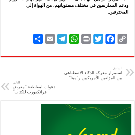
ودعم الممارسين في مختلف مستوياتهم، من الهواة إلى
المحترفين.
S
E
Te
W
P
T
F
C
h
m
le
h
ri
wi
ac
o
ar
ai
gr
at
nt
tt
eb
p
e
l
a
s
er
oo
y
السابق
استمرار معركة الذكاء الاصطناعي
m
A
k
Li
بين المؤلفين الأمريكيين و”ميتا”
التالي
p
n
دعوات لمقاطعة “معرض
فرانكفورت للكتاب”
p
k