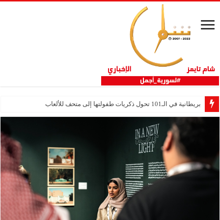
بريطانية في الـ101 تحول ذكريات طفولتها إلى متحف للألعاب