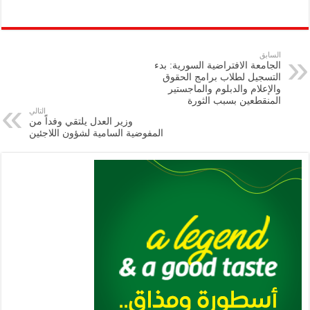
h
m
le
h
ri
wi
ac
o
ar
ai
gr
at
nt
tt
eb
p
e
l
a
s
er
oo
y
السابق
الجامعة الافتراضية السورية: بدء
m
A
k
Li
التسجيل لطلاب برامج الحقوق
والإعلام ‏والدبلوم والماجستير
p
n
المنقطعين بسبب الثورة
التالي
p
k
وزير العدل يلتقي وفداً من
المفوضية السامية لشؤون اللاجئين