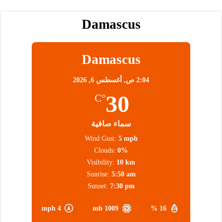
Damascus
Damascus
2:04 ص,
أغسطس 6, 2026
30
°C
سماء صافية
Wind Gust:
5 mph
Clouds:
0%
Visibility:
10 km
Sunrise:
5:50 am
Sunset:
7:30 pm
4 mph
1009 mb
16 %