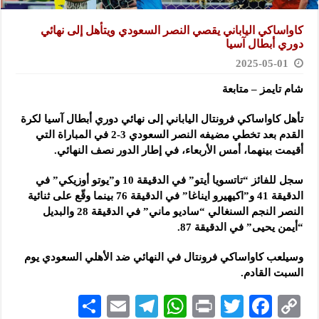
كاواساكي الياباني يقصي النصر السعودي ويتأهل إلى نهائي
دوري أبطال آسيا
2025-05-01
شام تايمز – متابعة
تأهل كاواساكي فرونتال الياباني إلى نهائي دوري أبطال آسيا لكرة
القدم
بعد تخطي مضيفه النصر السعودي 3-2 في المباراة التي
أقيمت بينهما، أمس الأربعاء، في إطار الدور نصف النهائي.
سجل للفائز “تاتسويا أيتو” في الدقيقة 10 و”يوتو أوزيكي” في
الدقيقة 41 و”اكيهيرو ايناغا” في الدقيقة 76 بينما وقّع على ثنائية
النصر النجم السنغالي “ساديو ماني” في الدقيقة 28 والبديل
“أيمن يحيى” في الدقيقة 87.
وسيلعب كاواساكي فرونتال في النهائي ضد الأهلي السعودي يوم
السبت القادم.
S
E
Te
W
P
T
F
C