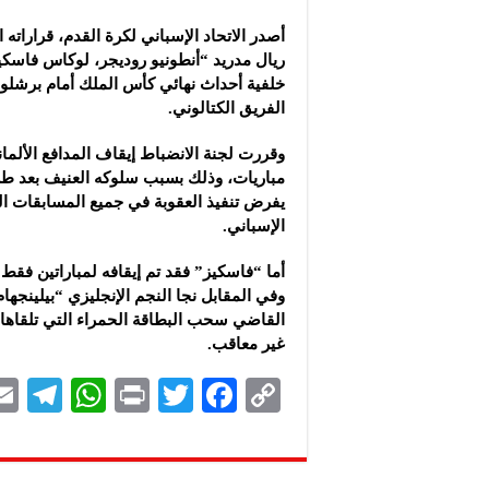
أصدر الاتحاد الإسباني لكرة القدم، قراراته 
ريال مدريد “أنطونيو روديجر، لوكاس فاسكيز
خلفية أحداث نهائي كأس الملك أمام برشلونة
الفريق الكتالوني.
يفرض تنفيذ العقوبة في جميع المسابقات الر
الإسباني.
أما “فاسكيز” فقد تم إيقافه لمباراتين فق
وفي المقابل نجا النجم الإنجليزي “بيلينجهام
القاضي سحب البطاقة الحمراء التي تلقاها بعد
غير معاقب.
Te
W
P
T
F
C
le
h
ri
wi
ac
o
gr
at
nt
tt
eb
p