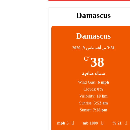
Damascus
Damascus
3:31 م,
أغسطس 9, 2026
38
°C
سماء صافية
Wind Gust:
6 mph
Clouds:
0%
Visibility:
10 km
Sunrise:
5:52 am
Sunset:
7:28 pm
5 mph
1008 mb
21 %