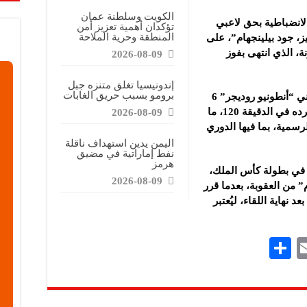
الكويت وسلطنة عمان
الانضباطية بحق لاعبي
تؤكدان أهمية تعزيز أمن
المنطقة وحرية الملاحة
، جود بيلينجهام”
، على
، الذي انتهى بفوز
2026-08-09
إندونيسيا تغلق متنزه جبل
برومو بسبب حريق الغابات
وقررت لجنة الانضباط إيقاف المدافع الألماني “أنطونيو روديجر” 6
مباريات، وذلك بسبب سلوكه العنيف بعد طرده في الدقيقة 120، ما
2026-08-09
سمية، بما فيها الدوري
اليمن يدين استهداف ناقلة
نفط إماراتية في مضيق
هرمز
ط في بطولة كأس الملك،
2026-08-09
” من العقوبة، بعدما قرر
 نهاية اللقاء، ليُعتبر
S
E
h
m
ar
ai