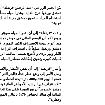
مجموعة “عمر الطيب ال
بيّن الخبير الزراعي “عبد الرحمن قرنفلة” 
موقع “نيوز بيردز”: مشا
دمشق وريفها حرج للغاية، وهدر المياه مسأل
شركة “قمم الجودة للمع
استخدام المياه ستصبح دمشق مدينة أشباح، 
عربية”.
ولفت “قرنفلة” إلى أن نقص المياه سيؤث
وريفها كما أن الوضع المائي في حوض دمش
منذ أعوام نتيجة الاستنزاف الكبير للمورد 
دمشق وريفها، منوّهاً بأن استنزاف الزراعة
للآبار ونهر بردى والأعوج بسبب أساليب الر
كميات كبيرة وتفوق إمكانات مصادر المياه 
وأشار “قرنفلة” إلى أن نقص الأمطار والاست
عمقها اليوم 300 و400 متر نتيج
“الاستنزاف غير الرشيد للأحواض المائية ينذ
المائية أي هناك انخف
وخطرة”.