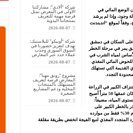
قابضة”: المعرض يشكل فرصة للقاء أصحاب الاختصاص وصناع القرار
شركة “ألادي”: مشاركتنا
أن الوضع المائي في
الأولى في المعرض تمثل
ركتنا في المعرض تهدف إلى الترويج للموقع وتعزيز حضوره الإعلامي
فرصة مهمة للتعريف
ة وجود، وإذا لم يرشد
بمنتجاتنا اليدوية
دات الصناعية”: شاركنا بالمعرض لدعم مرحلة إعادة الإعمار في سوريا
وفقاً لموقع “اندبندنت
2026-08-07
شركة “أوبيكو” للبلاستيك:
ر على السكان في دمشق
نهدف لتعزيز حضورنا في
ق يمر في مرحلة الخطر
السوق السوري وجذب
عملاء جدد عبر المعارض
الأساس لمياه الشرب في
 للحوض المائي المغذي
2026-08-07
ي القديمة التي تستهلك
محدودة التجدد.
مشروع “رونق مهنا”:
المعارض فرصة لتعريف
المستهلك بالمنتجات
نزاف الكبير في الزراعة
المحلية ودعم المشاريع
الصغيرة
وصل الأمر إلى وضع خطر جداً، فالبئر التي كان عمقها 50 متراً أصبح
ة انخفاض مستوى المياه، مضيفاً:
2026-08-07
ر بالخطر الكبير على
دمشق خصوصاً أن نبع الفيجة تلقى هذا العام 30% فقط من موارده
اض 70% بالتالي المورد المتجدد المغذي لنبع الفيجة انخفض بطريقة مقلقة