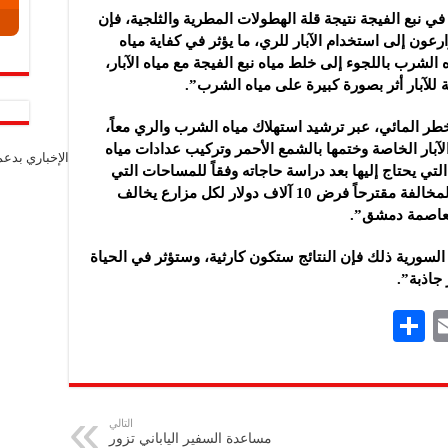
في نبع الفيجة نتيجة قلة الهطولات المطرية والثلجية، فإن
ارعون إلى استخدام الآبار للري، ما يؤثر في كفاية مياه
شرب باللجوء إلى خلط مياه نبع الفيجة مع مياه الآبار،
للآبار أثر بصورة كبيرة على مياه الشرب”.
ر المائي، عبر ترشيد استهلاك مياه الشرب والري معاً،
لآبار الخاصة وختمها بالشمع الأحمر وتركيب عدادات مياه
الإخباري بدع
لتي يحتاج إليها بعد دراسة حاجاته وفقاً للمساحات التي
سيزرعها، وفرض غرامات مالية عالية عند المخالفة مقترحاً فرض 10 آلاف دولار لكل مزارع يخالف
للعاصمة دمشق”.
ة السورية ذلك فإن النتائج ستكون كارثية، وستؤثر في الحياة
جاذبة”.
S
E
h
m
ar
ai
e
l
التالي
مساعدة السفير الياباني تزور