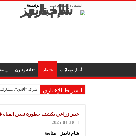
الرئيسية
السبت , 8 أغسطس 2026
أخبار ومحليّات
اقتصاد
ثقافة وفنون
رياض
الشريط الإخباري
شركة “ألادي”: مشاركتنا
شركة “أوبيكو” للبلاست
مشروع “رونق مهنا”: ال
خبير زراعي يكشف خطورة نقص المياه 
معمل “أكسجين نبك”: ال
2025-04-30
شركة “ريبال”: شاركنا 
شام تايمز – متابعة