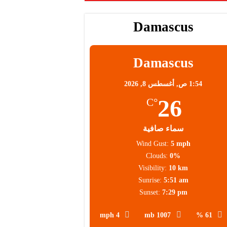
Damascus
Damascus
1:54 ص,
أغسطس 8, 2026
26
°C
سماء صافية
Wind Gust:
5 mph
Clouds:
0%
Visibility:
10 km
Sunrise:
5:51 am
Sunset:
7:29 pm
4 mph
1007 mb
61 %