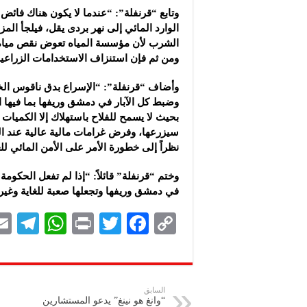
وتابع “قرنفلة”: “عندما لا يكون هناك فائض 
الوارد المائي إلى نهر بردى يقل، فيلجأ المز
الشرب لأن مؤسسة المياه تعوض نقص مياه ال
ومن ثم فإن استنزاف الاستخدامات الزراعية 
وأضاف “قرنفلة”: “الإسراع بدق ناقوس الخط
وضبط كل الآبار في دمشق وريفها بما فيها ا
بحيث لا يسمح للفلاح باستهلاك إلا الكميات ا
نظراً إلى خطورة الأمر على الأمن المائي 
وختم “قرنفلة” قائلاً: “إذا لم تفعل الحكوم
في دمشق وريفها وتجعلها صعبة للغاية وغير 
Te
W
P
T
F
C
le
h
ri
wi
ac
o
gr
at
nt
tt
eb
p
a
s
er
oo
y
السابق
“وانغ هو نينغ” يدعو المستشارين