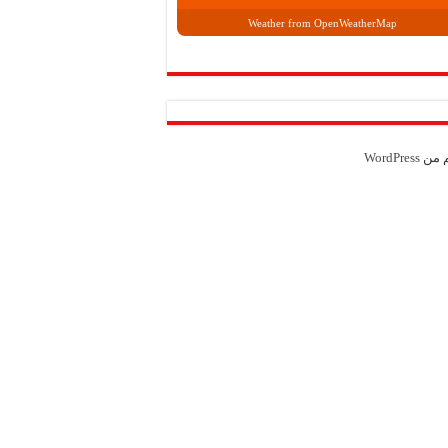
Weather from OpenWeatherMap
م من
WordPress