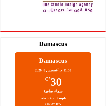
Damascus
Damascus
11:53 م,
أغسطس 8, 2026
30
°C
سماء صافية
Wind Gust:
5 mph
Clouds:
0%