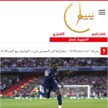
شركة “SI Pharma Lux”: مشاركتنا في المعرض عززت التواصل مع الشركاء المحليين والدوليين