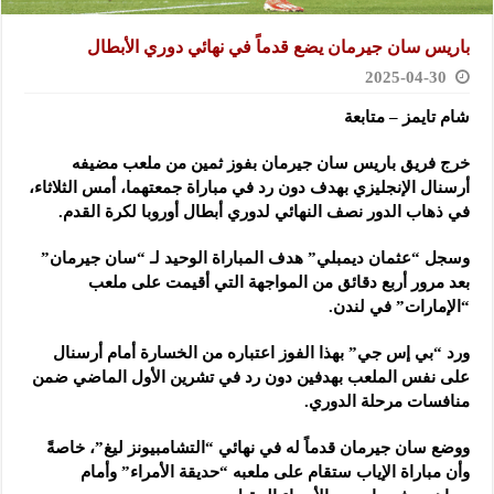
باريس سان جيرمان يضع قدماً في نهائي دوري الأبطال
2025-04-30
شام تايمز – متابعة
خرج فريق باريس سان جيرمان بفوز ثمين من ملعب مضيفه
أرسنال الإنجليزي بهدف دون رد في مباراة جمعتهما، أمس الثلاثاء،
في ذهاب الدور نصف النهائي لدوري أبطال أوروبا لكرة القدم.
وسجل “عثمان ديمبلي” هدف المباراة الوحيد لـ “سان جيرمان”
بعد مرور أربع دقائق من المواجهة التي أقيمت على ملعب
“الإمارات” في لندن.
ورد “بي إس جي” بهذا الفوز اعتباره من الخسارة أمام أرسنال
على نفس الملعب بهدفين دون رد في تشرين الأول الماضي ضمن
منافسات مرحلة الدوري.
ووضع سان جيرمان قدماً له في نهائي “التشامبيونز ليغ”، خاصةً
وأن مباراة الإياب ستقام على ملعبه “حديقة الأمراء” وأمام