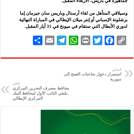
جماهيره في باريس، الأربعاء المقبل.
وسيلاقي المتأهل من لقاء أرسنال وباريس سان جيرمان إما
برشلونة الإسباني أو إنتر ميلان الإيطالي في المباراة النهائية
لدوري الأبطال التي ستقام في ميونخ في 31 أيار المقبل.
S
E
Te
W
P
T
F
C
h
m
le
h
ri
wi
ac
o
ar
ai
gr
at
nt
tt
eb
p
e
l
a
s
er
oo
y
السابق
استمرار دخول شاحنات القمح إلى
m
A
k
Li
سورية
التالي
p
n
محافظ مصرف البحرين المركزي
يلتقي النائب الأول لمحافظ البنك
p
k
المركزي الإيطالي