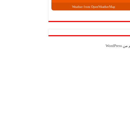
Weather from OpenWeatherMap
م من
WordPress