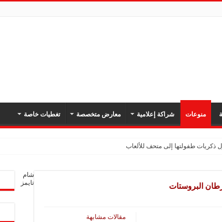
ة
منوعات
شراكة إعلامية
معارض متخصصة
تغطيات خاصة
كدان أهمية تعزيز أمن المنطقة وحرية الملاحة
شام
بل برومو بسبب حريق الغابات
تايمز
طان البروستات
قلة نفط إماراتية في مضيق هرمز
قطاع حوايج ذياب شامية في دير الزور بعد انقطاع دام 12 عاماً
مقالات مشابهة