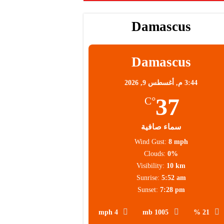
Damascus
Damascus
3:44 م,
أغسطس 9, 2026
37
°C
سماء صافية
Wind Gust:
8 mph
Clouds:
0%
Visibility:
10 km
Sunrise:
5:52 am
Sunset:
7:28 pm
4 mph
1005 mb
21 %