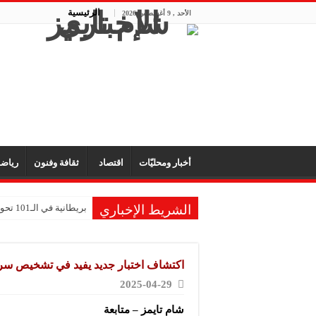
الرئيسية
الأحد , 9 أغسطس 2026
أخبار ومحليّات
اقتصاد
ثقافة وفنون
رياض
الشريط الإخباري
بريطانية في الـ101 تحول ذكريات طفولتها إلى متحف للألعاب
الكويت وسلطنة عمان تؤ
إندونيسيا تغلق متنزه ج
اكتشاف اختبار جديد يفيد في تشخيص سر
اليمن يدين استهداف نا
2025-04-29
إعادة ضخ مياه الشرب إلى 
شام تايمز – متابعة