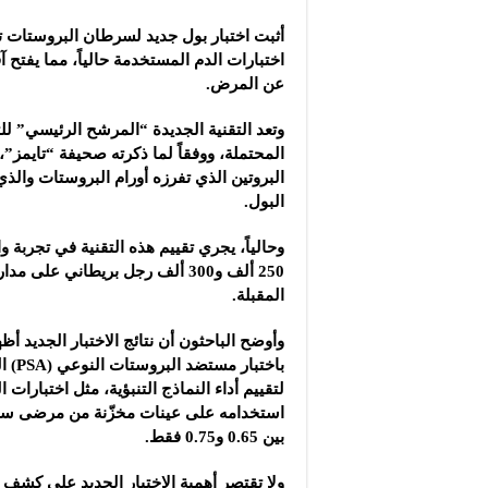
كوريا الجنوبية تسجل أ
أثبت اختبار بول جديد لسرطان البروستات 
سعر الذهب يرتفع 150 ليرة في السوق السورية‎ ‎
اختبارات الدم المستخدمة حالياً، مما يفتح 
دراسة: دخان حرائق الغ
عن المرض.
وتعد التقنية الجديدة “المرشح الرئيسي” لل
المحتملة، ووفقاً لما ذكرته صحيفة “تايمز”، 
البروتين الذي تفرزه أورام البروستات والذ
البول.
وحالياً، يجري تقييم هذه التقنية في تجربة و
250 ألف و300 ألف رجل بريطاني على 
المقبلة.
وأوضح الباحثون أن نتائج الاختبار الجديد أظهر
بين 0.65 و0.75 فقط.
ولا تقتصر أهمية الاختبار الجديد على كشف 