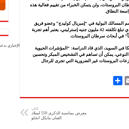
ن البروستات، ولن يتمكن الخبراء من تقييم فعالية هذه
واسعة النطاق.
 المسالك البولية في “إمبريال كوليدج” وعضو فريق
دراسة “Transform”، أن هذا المشروع، الذي تبلغ تكلفته 42 مليون جنيه إسترليني، يعتبر أهم تجربة
اً” في أبحاث سرطان البروستات.
الإخباري بدع
ا في السويد، الذي قاد الدراسة: “المؤشرات الحيوية
 النوعي، يمكن أن تساهم في التشخيص المبكر وتحسين
زعات البروستات غير الضرورية التي تجرى للرجال
S
E
h
m
ar
ai
e
l
التالي
معرض بمناسبة الذكرى 550 لميلاد
الفنان مايكل انجلو