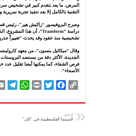
المرض، ما يعد بتقدم كبير في تشخيص سرطا
التقنية بالكامل إلا بعد تنفيذ تجربة سريرية 
وصرح البروفيسور “راكيش هير”، رئيس قسم
تشخيصية منذ عقود وقد يحدث “تغييراً جذري
وقال “ميكائيل بنسون”، من معهد كارولينسك
الجديدة، الأكثر دقة من مستضد البروستات
فرص الشفاء، كما يمكنها أيضا تقليل عدد خ
الأصحاء”.
Te
W
P
T
F
C
le
h
ri
wi
ac
o
gr
at
nt
tt
eb
p
a
s
er
oo
y
السابق
السينما الفلسطينية في “كان”
m
A
k
Li
p
n