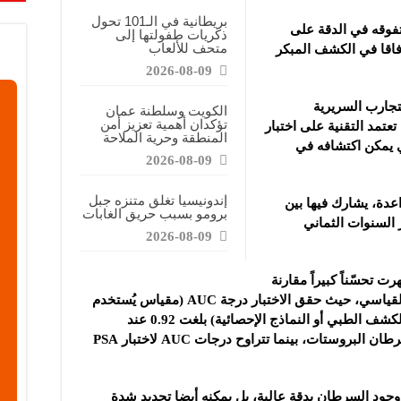
على طلب على الكهرباء هذا العام وسط موجة حر
بريطانية في الـ101 تحول
تفوقه في الدقة على
ذكريات طفولتها إلى
متحف للألعاب
آفاقا في الكشف المبكر
ابات يسهم بشكل متزايد في تلوث الهواء الذي تتعرض له الحوامل
2026-08-09
تجارب السريرية
الكويت وسلطنة عمان
تؤكدان أهمية تعزيز أمن
تعتمد التقنية على اختبار
المنطقة وحرية الملاحة
ي يمكن اكتشافه في
2026-08-09
إندونيسيا تغلق متنزه جبل
اعدة، يشارك فيها بين
برومو بسبب حريق الغابات
مدار السنوات الثماني
2026-08-09
ت تحسّناً كبيراً مقارنة
باختبار مستضد البروستات النوعي (PSA) القياسي، حيث حقق الاختبار درجة AUC (مقياس يُستخدم
لتقييم أداء النماذج التنبؤية، مثل اختبارات الكشف الطبي أو النماذج الإحصائية) بلغت 0.92 عند
استخدامه على عينات مخزّنة من مرضى سرطان البروستات، بينما تتراوح درجات AUC لاختبار PSA
وجود السرطان بدقة عالية، بل يمكنه أيضا تحديد شدة