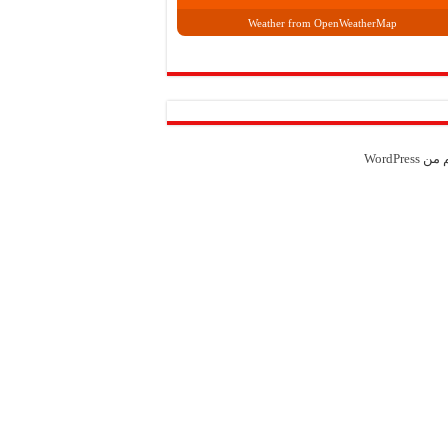
Weather from OpenWeatherMap
م من
WordPress