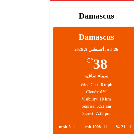
Damascus
Damascus
3:26 م,
أغسطس 9, 2026
38
°C
سماء صافية
Wind Gust:
6 mph
Clouds:
0%
Visibility:
10 km
Sunrise:
5:52 am
Sunset:
7:28 pm
5 mph
1008 mb
21 %