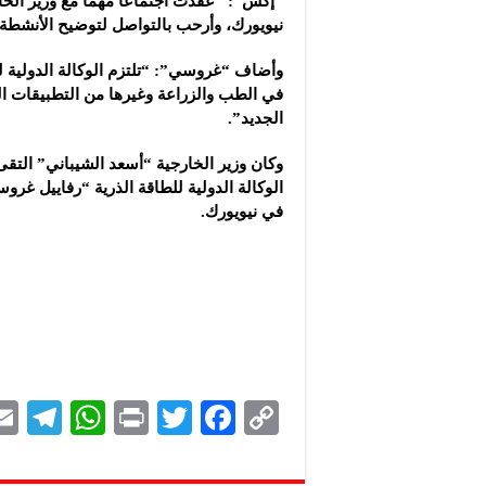
“إكس”: “عقدت اجتماعاً مهماً مع وزير الخ
نيويورك، وأرحب بالتواصل لتوضيح الأنشطة 
وأضاف “غروسي”: “تلتزم الوكالة الدولية للط
في الطب والزراعة وغيرها من التطبيقات ا
الجديد”.
وكان وزير الخارجية “أسعد الشيباني” التقى
الوكالة الدولية للطاقة الذرية “رفاييل غرو
في نيويورك.
Te
W
P
T
F
C
le
h
ri
wi
ac
o