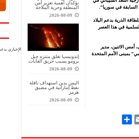
ارجية أسعد الشيباني في
تؤكدان أهمية تعزيز أمن
المنطقة وحرية الملاحة
السابقة في سوريا”.
2026-08-09
اقة الذرية بدعم البلاد
لسلمية في هذا العصر
، أمس الاثنين، مدير
الإخباري بدع
سي” بمبنى الأمم المتحدة
إندونيسيا تغلق متنزه جبل
برومو بسبب حريق الغابات
2026-08-09
اليمن يدين استهداف ناقلة
نفط إماراتية في مضيق
هرمز
2026-08-09
S
E
h
m