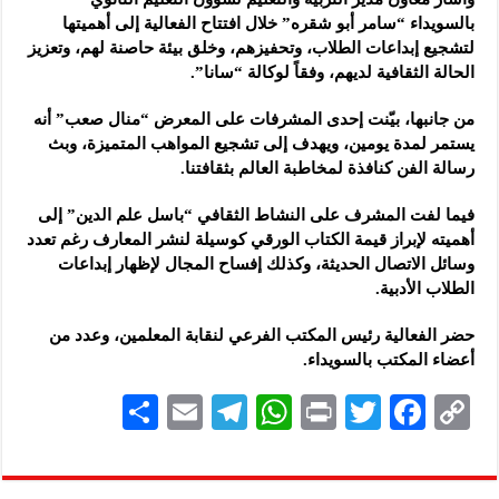
بالسويداء “سامر أبو شقره” خلال افتتاح الفعالية إلى أهميتها
لتشجيع إبداعات الطلاب، وتحفيزهم، وخلق بيئة حاصنة لهم، وتعزيز
الحالة الثقافية لديهم، وفقاً لوكالة “سانا”.
من جانبها، بيّنت إحدى المشرفات على المعرض “منال صعب” أنه
يستمر لمدة يومين، ويهدف إلى تشجيع المواهب المتميزة، وبث
رسالة الفن كنافذة لمخاطبة العالم بثقافتنا.
فيما لفت المشرف على النشاط الثقافي “باسل علم الدين” إلى
أهميته لإبراز قيمة الكتاب الورقي كوسيلة لنشر المعارف رغم تعدد
وسائل الاتصال الحديثة، وكذلك إفساح المجال لإظهار إبداعات
الطلاب الأدبية.
حضر الفعالية رئيس المكتب الفرعي لنقابة المعلمين، وعدد من
أعضاء المكتب بالسويداء.
S
E
Te
W
P
T
F
C
h
m
le
h
ri
wi
ac
o
ar
ai
gr
at
nt
tt
eb
p