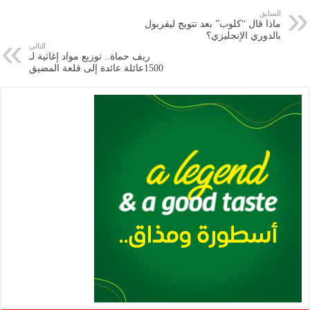
e
l
a
s
er
oo
y
السابق
ماذا قال “كلوب” بعد تتويج ليفربول
m
A
k
Li
بالدوري الإنجليزي؟
التالي
p
n
ريف حماة.. توزيع مواد إغاثية لـ
1500عائلة عائدة إلى قلعة المضيق
p
k