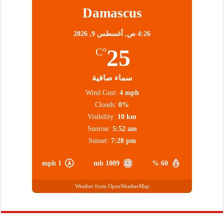
Damascus
4:26 ص,
أغسطس 9, 2026
25
°C
سماء صافية
Wind Gust:
4 mph
Clouds:
0%
Visibility:
10 km
Sunrise:
5:52 am
Sunset:
7:28 pm
1 mph
1009 mb
60 %
Weather from OpenWeatherMap