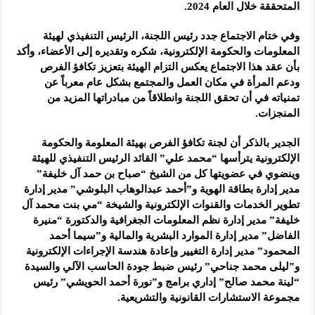
المتحققة خلال العام 2024.
وفي ختام الاجتماع جدد رئيس اللجنة، الرئيس التنفيذي لهيئة
المعلومات والحكومة الإلكترونية، شكره وتقديره إلى الأعضاء، وأكد
بأن عقد هذا الاجتماع يعكس التزام الهيئة بتعزيز تكافؤ الفرص
ودعم المرأة في مكان العمل والمجتمع بشكل عام معرباً عن
تمنياته في أن تحقق اللجنة وانطلاقاً من مبادراتها المزيد من
المنجزات.
الجدير بالذكر أن لجنة تكافؤ الفرص بهيئة المعلومة والحكومة
الإلكترونية يترأسها “محمد علي” القائد الرئيس التنفيذي للهيئة
وينضوي في عضويتها كل من الشيخ “صباح بن حمد آل خليفة”
مدير إدارة بطاقة الهوية و”أحمد عبدالوهاب البلوشي” مدير إدارة
تطوير الخدمات والقنوات الإلكترونية والشيخة “مي بنت محمد آل
خليفة” مدير إدارة نظم المعلومات الجغرافية والدكتورة “منيرة
الفاضل” مدير إدارة الموارد البشرية والمالية و”سيما أحمد
المحمود” مدير إدارة التغيير وإعادة هندسة الإجراءات الإلكترونية
و”ليلى محمد جناحي” رئيس ضبط جودة الحاسب الآلي والسيدة
“لينة محمد صالح” إداري برامج و”نورة أحمد الحويشي” رئيس
مجموعة الاستشارات القانونية والتشريعية.