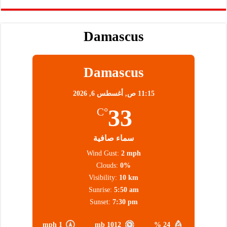
Damascus
Damascus
11:15 ص,
أغسطس 6, 2026
33
°C
سماء صافية
Wind Gust:
2 mph
Clouds:
0%
Visibility:
10 km
Sunrise:
5:50 am
Sunset:
7:30 pm
1 mph
1012 mb
24 %