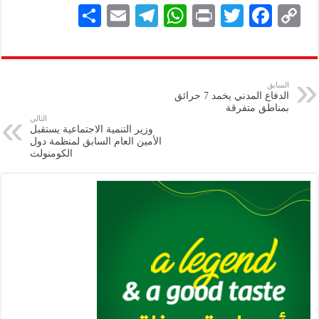
S
E
Te
W
P
T
F
C
h
m
le
h
ri
wi
ac
o
ar
ai
gr
at
nt
tt
eb
p
e
l
a
s
er
oo
y
السابق
الدفاع المدني يخمد 7 حرائق
m
A
k
Li
بمناطق متفرقة
التالي
p
n
وزير التنمية الاجتماعية يستقبل
الأمين العام السابق لمنظمة دول
p
k
الكومنولث