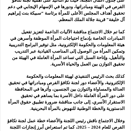
على جدول أعمال اللجنة، حيث تم التأكيد على أهمية لجنة تكافؤ
الفرص في الهيئة ومبادراتها، ودورها في الإسهام الإيجابي في دعم
تحقيق أهداف المجلس الأعلى للمرأة برئاسة “سبيكة بنت إبراهيم
آل خليفة” قرينة جلالة الملك المعظم.
كما تم خلال الاجتماع مناقشة الآليات الداعمة لتعزيز تفعيل
المبادرات الخاصة بإدماج احتياجات المرأة الموظفة وأسرهن في
هيئة المعلومات والحكومة الإلكترونية، مثل توفير البرامج التدريبية
وتمكين المرأة من الوصول إلى المناصب القيادية عبر التدريب
والتأهيل، وإتاحة السبل التي تساعد المرأة العاملة في الهيئة من
تحقيق التوازن بين العمل والحياة الأسرية.
كذلك بحث الرئيس التنفيذي لهيئة المعلومات والحكومة
الإلكترونية، والأعضاء دور لجنة تكافؤ الفرص ومبادراتها في تحقيق
العدالة والمساواة والتوازن بين الجنسين، وأثرها في المحافظة
على دور المرأة العاملة داخل الأسرة بما يساهم في تحقيق
الاستقرار الأسري، إلى جانب مناقشة ضرورة تطبيق حقوق المرأة
الدستورية والخطة الوطنية للنهوض بالمرأة البحرينية.
وخلال الاجتماع ناقش رئيس اللجنة والأعضاء خطة عمل لجنة تكافؤ
الفرص للعام 2024 – 2025، كما تم استعراض أبرز إنجازات اللجنة