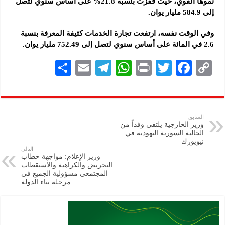
نموها القوي، حيث قفزت بنسبة 21.8% على أساس سنوي لتصل
إلى 584.9 مليار يوان.
وفي الوقت نفسه، ارتفعت تجارة الخدمات كثيفة المعرفة بنسبة
2.6 في المائة على أساس سنوي لتصل إلى 752.49 مليار يوان.
S
E
Te
W
P
T
F
C
h
m
le
h
ri
wi
ac
o
ar
ai
gr
at
nt
tt
eb
p
e
l
a
s
er
oo
y
السابق
وزير الخارجية يلتقي وفداً من
m
A
k
Li
الجالية السورية اليهودية في
نيويورك
p
n
التالي
وزير الإعلام: مواجهة خطاب
p
k
التحريض والكراهية والاستقطاب
المجتمعي ‏مسؤولية الجميع في
مرحلة بناء الدولة