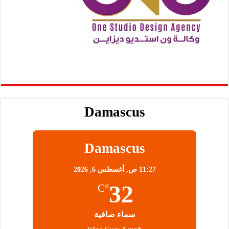
Damascus
Damascus
11:27 ص,
أغسطس 6, 2026
32
°C
سماء صافية