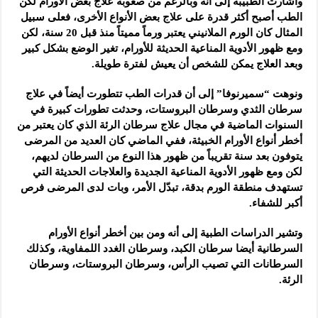
وأشارت الطبيبة إلى أنه وبالرغم من صعوبة علاج بعض الأورام لكن
الطب أصبح أكثر قدرة على علاج بعض الأنواع الأخرى، فعلى سبيل
المثال كان الورم الملانيني يعتبر ورماً مميتاً منذ قبل 20 سنة، لكن
ومع ظهور الأدوية المناعية الحديثة للأورام، تغير الوضع بشكل كبير
وبعد العلاج يمكن للشخص أن يعيش لفترة طويلة.
ونوهت “سميرنوفا” إلى أن قدرات الطب تتطورت أيضاً في علاج
سرطان الثدي وسرطان البروستات، وحدثت تطورات كبيرة في
السنوات الماضية في مجال علاج سرطان الرئة الذي كان يعتبر من
أخطر أنواع الأورام الخبيثة، ففي الماضي كان العديد من المرضى
يتوفون بعد سنة تقريباً من ظهور هذا النوع من السرطان لديهم،
لكن ومع ظهور الأدوية المناعية الجديدة والعلاجات الحديثة التي
تستهدف منطقة الورم بدقة، تبدّل الأمر، وبات لدى المرضى فرص
أكبر للشفاء.
وتشير الدراسات الطبية إلى أنه ومن بين أخطر أنواع الأورام
السرطانية أيضا سرطان الكبد، وسرطان الغدد اللمفاوية، وكذلك
السرطانات التي تصيب الرأس، وسرطان البروستات، وسرطان
الرئة.