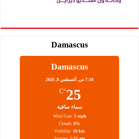
Damascus
Damascus
7:18 ص,
أغسطس 8, 2026
25
°C
سماء صافية
Wind Gust:
5 mph
Clouds:
0%
Visibility:
10 km
Sunrise:
5:51 am