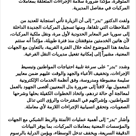
المتوفرة، مؤكداً ضرورة سلامة الإجراءات المتعلقة بمعاملات
المركبات في مفاصل المديرية.
ولفت الدكتور “بدر” إلى أن الزيارة تأتي استجابة للعديد من
الملاحظات التي تلقاها، ومنها تسجيل المركبات الجديدة الداخلة
إلى سوريا عبر المعابر الحدودية لأول مرة، ونقل ملكية المركبات،
لأن هاتين الخدمتين متوقفتان منذ فترة طويلة، مؤكداً أنه ستتم
متابعة هذا الموضوع لحله خلال الفترة القريبة، بالتعاون مع الجهات
المعنية، مشيراً إلى إمكانية تفعيل مديريات النقل الفرعية.
وشدد “بدر” على سرعة تلبية احتياجات المواطنين وتبسيط
الإجراءات، وتخفيف الأعباء والجهد والوقت عليهم ضمن معايير
سليمة مضبوطة ومدروسة، وفق أنظمة الخدمات الإلكترونية
المعمول بها، لافتاً إلى ضرورة بذل المعنيين أقصى الجهود بالعمل
لمعالجة أي حالة تردهم، واتخاذ الخطوات الكفيلة بحلها وشرحها
للمواطنين، وإشراكهم في المقترحات والرؤى التي تذلل
الصعوبات، وتحقق انسيابية الإجراءات اللازمة لأي معاملة.
وأشار “بدر” إلى أهمية عمليات الأتمتة والربط الشبكي مع الجهات
والمؤسسات المعنية بمعاملات المركبات، بما يوفر البيانات
الدقيقة السريعة، ويخفف تدخل الوسطاء، ويؤمن الدراية بالرسوم