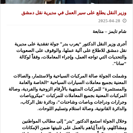
وزير النقل يطلع على سير العمل في مديرية نقل دمشق
2025-04-28
شام تايمز – متابعة
أجرى وزير النقل الدكتور “يعرب بدر” جولة تفقدية على مديرية
نقل دمشق للاطلاع على آلية عملها، والوقوف على
الصعوبات
والتحديات التي تواجه العمل، وإجراء المعاملات، وفقاً لوكالة
“سانا”.
وشملت الجولة صالة المركبات السياحية والاستثمار، والصالات
المعنية بجميع معاملات السيارات السياحية “الخاصة والعامة
والمستثمرة” للمركبات المنتهية بالأرقام الزوجية والفردية، وصالة
المركبات المعنية بجميع المعاملات للمركبات “ميكروباصات
وجرارات ودراجات وباصات وشاحنات”، ودائرة نقل الركاب،
والدائرة القانونية، وصالة استلام وتسليم اللوحات.
وخلال الجولة استمع الدكتور “بدر” إلى مطالب المواطنين
ومشاكلهم، واعداً إياهم بالعمل على تلبيتها ضمن الإمكانات