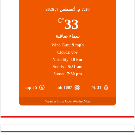
7:28 م,
أغسطس 7, 2026
33
°C
سماء صافية
Wind Gust:
9 mph
Clouds:
0%
Visibility:
10 km
Sunrise:
5:51 am
Sunset:
7:30 pm
5 mph
1007 mb
31 %
Weather from OpenWeatherMap