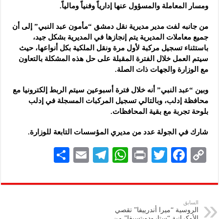
ومسار المعاملة والمسؤول عنها إدارياً وفنياً ومالياً.
من جانبه لفت مدير مديرية نقل دمشق “مأمون عبد النبي” إلى أن
جميع معاملات المديرية يتم إنجازها في المديرية بشكل جيد،
باستثناء تسجيل مركبة لأول مرة ونقل الملكية بكل أنواعها، حيث
سيتم العمل خلال الفترة المقبلة على حل هذه المشكلة بالتعاون
مع الوزارة والجهات ذات الصلة.
وبين “عبد النبي” أنه خلال فترة أسبوعين سيتم الربط إلكترونيا مع
محافظة إدلب، وبالتالي تسجيل المركبات المسجلة في إدلب
بلوحة تجربة مع بقية المحافظات.
شارك في الجولة عدد من مديري المؤسسات التابعة للوزارة.
S
E
Te
W
P
T
F
C
h
m
le
h
ri
wi
ac
o
ar
ai
gr
at
nt
tt
eb
p
e
l
a
s
er
oo
y
السابق
الروسية “ميرا أندرييفا” تقصي
m
A
k
Li
الأوكرانية “ستارودوبتسيفا” من