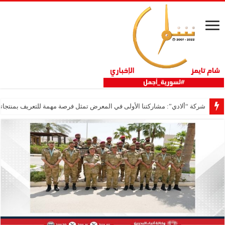
شركة “ألادي”: مشاركتنا الأولى في المعرض تمثل فرصة مهمة للتعريف بمنتجاتنا