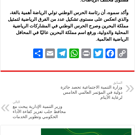
وأكد سموه، أن رئاسة الحرس الوطني تولي الرياضة أهمية بالغة،
والذي انعكس على مستوى تشكيل عدد من الفرق الرياضية لتمثيل
مملكة البحرين وصرح الحرس الوطني في المشاركات الرياضية
المحلية والدولية، ورفع اسم مملكة البحرين عاليًا في المحافل
الرياضية العالمية.
S
E
Te
W
P
T
F
C
h
m
le
h
ri
wi
ac
o
ar
ai
gr
at
nt
tt
eb
p
e
l
a
s
er
oo
y
السابق
وزارة التنمية الاجتماعية تحصد جائزة
m
A
k
Li
دولية في المؤتمر العالمي الخامس
لرعاية الأيتام
p
n
التالي
وزير التنمية الإدارية يبحث مع
p
k
محافظ حلب تعزيز كفاءة الأداء
الحكومي وتطوير الخدمات