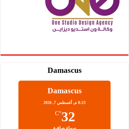
Damascus
Damascus
8:23 م,
أغسطس 7, 2026
32
°C
سماء صافية