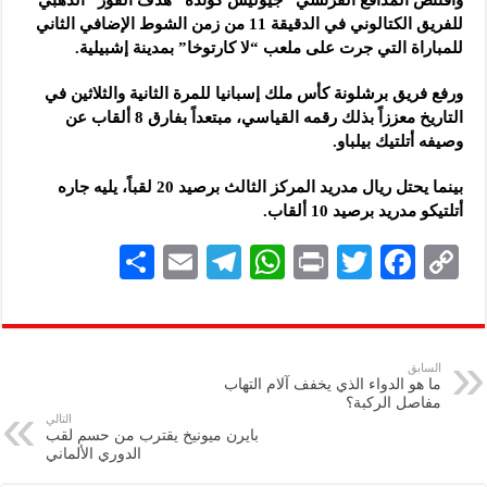
للفريق الكتالوني في الدقيقة 11 من زمن الشوط الإضافي الثاني
للمباراة التي جرت على ملعب “لا كارتوخا” بمدينة إشبيلية.
ورفع فريق برشلونة كأس ملك إسبانيا للمرة الثانية والثلاثين في
التاريخ معززاً بذلك رقمه القياسي، مبتعداً بفارق 8 ألقاب عن
وصيفه أتلتيك بيلباو.
بينما يحتل ريال مدريد المركز الثالث برصيد 20 لقباً، يليه جاره
أتلتيكو مدريد برصيد 10 ألقاب.
S
E
Te
W
P
T
F
C
h
m
le
h
ri
wi
ac
o
ar
ai
gr
at
nt
tt
eb
p
e
l
a
s
er
oo
y
السابق
ما هو الدواء الذي يخفف آلام التهاب
m
A
k
Li
مفاصل الركبة؟
التالي
p
n
بايرن ميونيخ يقترب من حسم لقب
الدوري الألماني
p
k