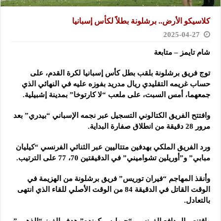
كلاسيكو الأرض.. برشلونة بطلاً لكأس إسبانيا
2025-04-27
شام تايمز – متابعة
توج فريق برشلونة بلقب بطل كأس إسبانيا لكرة القدم، على
حساب غريمه التقليدي ريال مدريد بفوزه عليه في النهائي الذي
جمعهما، أمس السبت، على ملعب “لا كارتوخا” بمدينة إشبيلية.
وافتتح الفريق الكتالوني التسجيل عبر نجمه الإسباني “بيدري” بعد
مرور 28 دقيقة من انطلاق صفارة البداية.
ورد الفريق الملكي بهدفين متتاليين عبر الثنائي الفرنسي “كيليان
مبابي” و”أوريلين تشواميني” في الدقيقتين 70، 77 على الترتيب.
وأنقذ المهاجم “فيران توريس” فريق برشلونة من الهزيمة في
الوقت القاتل في الدقيقة 84 من الوقت الأصلي للقاء الذي انتهى
بالتعادل.
واقتنص المدافع الفرنسي “جيوليس كونده” هدف الفوز “الذهبي”