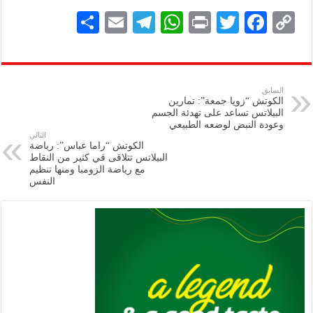
S
E
Te
W
P
T
F
C
h
m
le
h
ri
wi
ac
o
ar
ai
gr
at
nt
tt
eb
p
e
l
a
s
er
oo
y
السابق
الكوتش “زويا جمعة”: تمارين
m
A
k
Li
البيلاتس تساعد على تهدئة الجسم
وعودة النبض لوضعه الطبيعي
p
n
التالي
الكوتش “راما عباس”: رياضة
p
k
البيلاتس تتلاقى في كثير من النقاط
مع رياضة الزومبا ومنها تنظيم
النفس