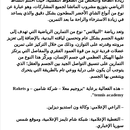
زيادة الطاقة والتخلص من الضغوط النفسية، حيث اختُتم النشاط
الرياضي بتوزيع مشروب الماتشا لجميع المشاركات، وهو عبارة عن
نوع من أنواع الشاي الأخضر المطحون بشكل دقيق والذي يساعد
في زيادة الاسترخاء والراحة ما بعد التمرين.
وتعد رياضة “البيلاتس” نوع من التمارين الرياضية التي تهدف إلى
تقوية الجسم بشكل عام وتحسين لياقته البدنية، بالإضافة إلى تعزيز
مرونته وقدرته على التوازن، وذلك من خلال التركيز على تمرين
عضلات فردية تزيد من قوة العمود الفقري والمفاصل التي يرتكز
عليها الهيكل العظمي في جسم الإنسان، ويركّز هذا النوع من
التمارين على تنسيق التواصل الجيد بين الجسم والعقل؛ الذي
يتوجب أن يكون على دراية ووعي تام بالطريقة التي يتحرك
ويتنفس بها الجسم.
– هذه الفعالية برعاية “بروجيم معلا – شركة شامين – و Rakets
tennis academy”.
– الراعي الإعلامي: وكالة ون استديو ديزاين.
– التغطية الإعلامية: شبكة شام تايمز الإعلامية، وموقع شمس
سوريا الإخباري.