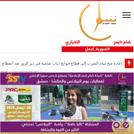
إعادة ضخ مياه الشرب إلى قطاع حوايج ذياب شامية في دير الزور بعد انقطاع دام 12 عا