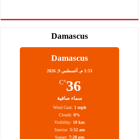
Damascus
Damascus
1:53 م,
أغسطس 9, 2026
36
°C
سماء صافية
Wind Gust:
1 mph
Clouds:
0%
Visibility:
10 km
Sunrise:
5:52 am
Sunset:
7:28 pm