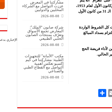
 على”تلغرام” أنه يتم
مشاركتنا في المعرض
عززت التواصل مع الشركاء
قبول ‏مواليد تشرين الأول، وتشرين الثاني، وكانون الأول لعام 1953،
المحليين والدوليين
إضافة ‏للمواليد من الأول من حزيران، وحتى الـ 31 من كانون الأول
2026-08-08
شركة صابون “الملك”:
 كل الشروط الواردة
المعارض تجمع الأسواق
تزام بسداد المبالغ
وتعرّف بمنتجات الصابون
الحلبي الطبيعي
الإخباري بدع
2026-08-08
 لأداء فريضة ‏الحج
مكتب “الأمانة” للتجهيزات
الطبية: مشاركتنا في كيم
إكسبو تعكس أهمية
التواصل مع القطاع الطبي
والصناعي
2026-08-08
S
E
h
m
ar
ai