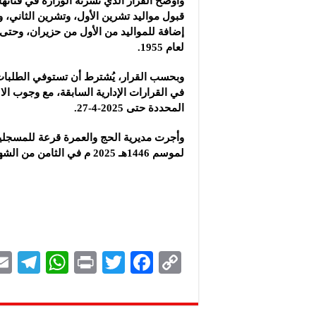
‏وأوضح القرار الذي نشرته الوزارة في قناتها
لعام 1955.
وبحسب القرار، يُشترط أن تستوفي الطلبات
في ‏القرارات الإدارية السابقة، مع وجوب الال
المحددة حتى ‌‏27-4-2025. ‏
وأجرت مديرية الحج والعمرة قرعة للمسجلين
‏لموسم 1446هـ 2025 م في الثامن من الشهر الحالي.‏
Te
W
P
T
F
C
le
h
ri
wi
ac
o
gr
at
nt
tt
eb
p