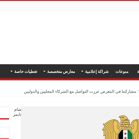
ة
منوعات
شراكة إعلامية
معارض متخصصة
تغطيات خاصة
شام
تايمز