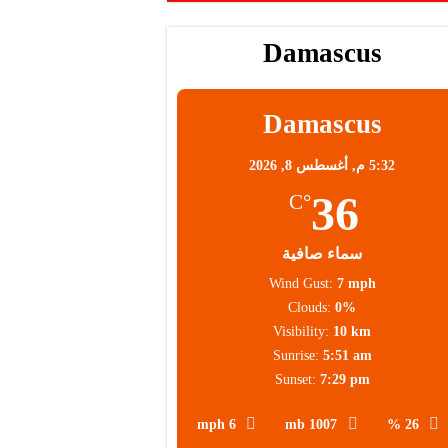
Damascus
Damascus
5:32 م,
أغسطس 8, 2026
36
°C
سماء صافية
Wind Gust:
7 mph
Clouds:
0%
Visibility:
10 km
Sunrise:
5:51 am
Sunset:
7:29 pm
6 mph
1007 mb
26 %