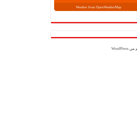
Weather from OpenWeatherMap
م من
WordPress