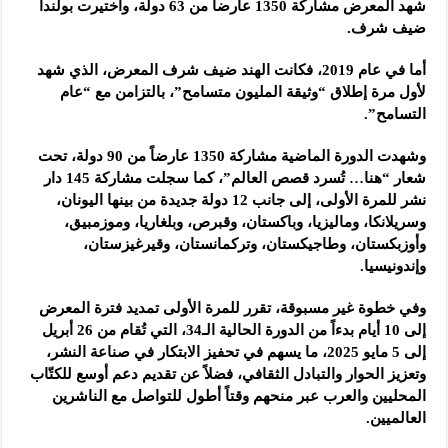
شهد المعرض مشاركة 1350 عارضاً من 63 دولة، واختيرت بولندا
ضيف شرف.
أما في عام 2019، فكانت الهند ضيف شرف المعرض، الذي شهد
لأول مرة إطلاق “وثيقة المليون متسامح”، بالتزامن مع “عام
التسامح”.
وشهدت الدورة الماضية مشاركة 1350 عارضاً من 90 دولة، تحت
شعار “هنا… تُسرد قصص العالم”، كما سجلت مشاركة 145 دار
نشر للمرة الأولى، إلى جانب 12 دولة جديدة من بينها اليونان،
وسريلانكا، وماليزيا، وباكستان، وقبرص، وبلغاريا، وموزمبيق،
وأوزبكستان، وطاجيكستان، وتركمانستان، وقيرغيزستان،
وإندونيسيا.
وفي خطوة غير مسبوقة، تقرر للمرة الأولى تمديد فترة المعرض
إلى 10 أيام بدءاً من الدورة الحالية الـ34، التي تُقام من 26 أبريل
إلى 5 مايو 2025، ما يسهم في تحفيز الابتكار في صناعة النشر،
وتعزيز الحوار والتبادل الثقافي، فضلاً عن تقديم دعم أوسع للكتّاب
المحليين والعرب عبر منحهم وقتاً أطول للتواصل مع الناشرين
العالميين.