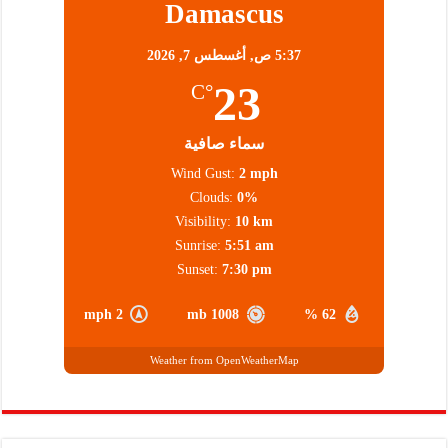
Damascus
5:37 ص,
أغسطس 7, 2026
23
°C
سماء صافية
Wind Gust:
2 mph
Clouds:
0%
Visibility:
10 km
Sunrise:
5:51 am
Sunset:
7:30 pm
2 mph
1008 mb
62 %
Weather from OpenWeatherMap