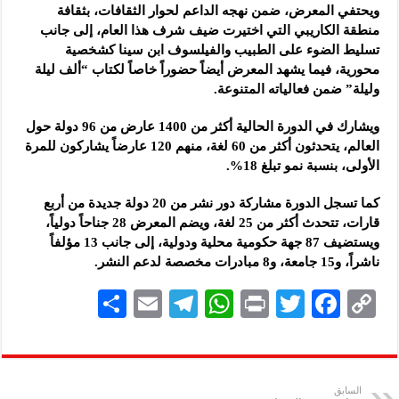
ويحتفي المعرض، ضمن نهجه الداعم لحوار الثقافات، بثقافة
منطقة الكاريبي التي اختيرت ضيف شرف هذا العام، إلى جانب
تسليط الضوء على الطبيب والفيلسوف ابن سينا كشخصية
محورية، فيما يشهد المعرض أيضاً حضوراً خاصاً لكتاب “ألف ليلة
وليلة” ضمن فعالياته المتنوعة.
ويشارك في الدورة الحالية أكثر من 1400 عارض من 96 دولة حول
العالم، يتحدثون أكثر من 60 لغة، منهم 120 عارضاً يشاركون للمرة
الأولى، بنسبة نمو تبلغ 18%.
كما تسجل الدورة مشاركة دور نشر من 20 دولة جديدة من أربع
قارات، تتحدث أكثر من 25 لغة، ويضم المعرض 28 جناحاً دولياً،
ويستضيف 87 جهة حكومية محلية ودولية، إلى جانب 13 مؤلفاً
ناشراً، و15 جامعة، و8 مبادرات مخصصة لدعم النشر.
S
E
Te
W
P
T
F
C
h
m
le
h
ri
wi
ac
o
ar
ai
gr
at
nt
tt
eb
p
e
l
a
s
er
oo
y
السابق