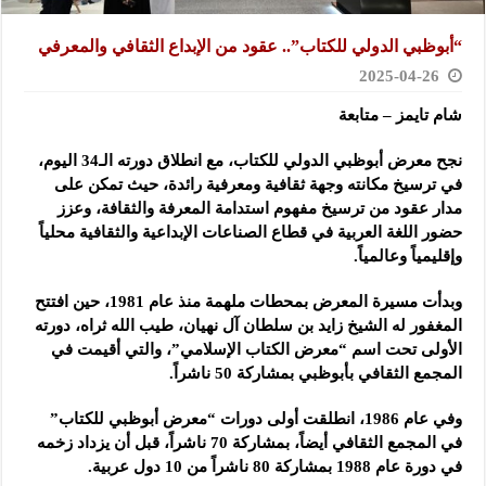
“أبوظبي الدولي للكتاب”.. عقود من الإبداع الثقافي والمعرفي
2025-04-26
شام تايمز – متابعة
نجح معرض أبوظبي الدولي للكتاب، مع انطلاق دورته الـ34 اليوم،
في ترسيخ مكانته وجهة ثقافية ومعرفية رائدة، حيث تمكن على
مدار عقود من ترسيخ مفهوم استدامة المعرفة والثقافة، وعزز
حضور اللغة العربية في قطاع الصناعات الإبداعية والثقافية محلياً
وإقليمياً وعالمياً.
وبدأت مسيرة المعرض بمحطات ملهمة منذ عام 1981، حين افتتح
المغفور له الشيخ زايد بن سلطان آل نهيان، طيب الله ثراه، دورته
الأولى تحت اسم “معرض الكتاب الإسلامي”، والتي أقيمت في
المجمع الثقافي بأبوظبي بمشاركة 50 ناشراً.
وفي عام 1986، انطلقت أولى دورات “معرض أبوظبي للكتاب”
في المجمع الثقافي أيضاً، بمشاركة 70 ناشراً، قبل أن يزداد زخمه
في دورة عام 1988 بمشاركة 80 ناشراً من 10 دول عربية.