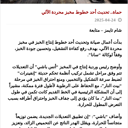
حماة.. تحديث أحد خطوط مخبز محردة الآلي
2025-04-24
شام تايمز – متابعة
بدأت أعمال صيانة وتحديث أحد خطوط إنتاج الخبز في مخبز
محردة الآلي، بهدف رفع كفاءة التشغيل، وتحسين جودة الخبز،
وفقاً لوكالة “سانا”.
وأوضح رئيس وردية إنتاج في المخبز “أنس باشي” أن التعديلات
تتم وفق مراحل تشمل تركيب أنظمة تحكم حديثة “إنفينرات”
لضبط سرعة التشكيل والتخمير، ومنع احتراق الخبز في مرحلة
“بيت النار”، مع الحفاظ على الرطوبة لأطول فترة ممكنة، مشيراً
إلى أن المشكلة الرئيسية في الخط القديم كانت تكمن في طول
“بيت النار”، ما كان يؤدي إلى جفاف الخبز واحتراق أطرافه بسبب
التعرض المطول للحرارة.
وأضاف “باشي”: “إن تطبيق التعديلات الجديدة، يضمن توزيعاً
متجانساً للحرارة، ويقلل الهدر الناتج عن التحميص الزائد، وتعزيز