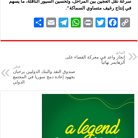
سرعة نقل العجين بين المراحل، وتحسين السيور الناقلة، ما يسهم
في إنتاج رغيف متساوي السماكة”.
S
E
Te
W
P
T
F
C
h
m
le
h
ri
wi
ac
o
ar
ai
gr
at
nt
tt
eb
p
e
l
a
s
er
oo
y
السابق
إنجاز واعد في معركة القضاء على
m
A
k
Li
ألزهايمر نهائياً
التالي
p
n
صندوق النقد والبنك الدوليين يرحبان
بجهود إعادة دمج سوريا في المجتمع
p
k
الدولي