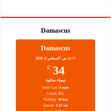
Damascus
Damascus
11:17 ص,
أغسطس 9, 2026
34
°C
سماء صافية
Wind Gust:
4 mph
Clouds:
0%
Visibility:
10 km
Sunrise:
5:52 am