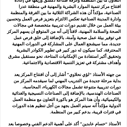
التعاون ما بين المنظمة وغرفة صناعة دمشق وريفها في إعادة
افتتاح مركز تنمية الموارد البشرية والمهنية في منطقة عدرا
الصناعية، مؤكداً أن هذه الشراكة الثلاثية ما بين الغرفة والمنظمة
وادارة المدينة الصناعية تعكس الالتزام بتعزيز فرص العمل وتحسين
بيئة العمل من خلال تقديم دورات تدريبية متخصصة في مجالات
الصحة والسلامة المهنية، لافتاً إلى أنه من المتوقع أن يسهم المركز
في توفير بيئة عمل صحية وآمنة، بالإضافة إلى خلق فرص عمل
جديدة، مما سيشجع العمال على المشاركة في الدورات المهنية
المحترفة، كما سيكون له دور كبير في تطوير الكوادر البشرية
وتحقيق أكبر استفادة من الإمكانيات المتاحة، نحو مستقبل مشرق
وأهداف مشتركة في تعزيز التنمية الاقتصادية والاجتماعية.
من جهته الأستاذ “لؤي نحلاوي” أشار إلى أن افتتاح المركز يعد
بداية مرحلة جديدة من التدريب المهني لما سيقدمه المركز من
دورات تدريبية متنوعة تشمل مجالات الكهرباء، المحاسبة،
الصناعات الهندسية، بالإضافة إلى الصناعات النسيجية والغذائية
والكيميائية، وأن هذا المركز هو باكورة التعاون مع منظمة العمل
الدولية مؤكداً أنه سيتم العمل بجهد من أجل تنظيم هذه الدورات
في فترات قريبة، بدعم كبير من المنظمة.
الأستاذ “حسام عابدين” أكد على أهمية الدعم الفني وخصوصا بعد