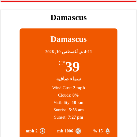
Damascus
Damascus
4:11 م,
أغسطس 10, 2026
39
°C
سماء صافية
Wind Gust:
2 mph
Clouds:
0%
Visibility:
10 km
Sunrise:
5:53 am
Sunset:
7:27 pm
2 mph
1006 mb
15 %