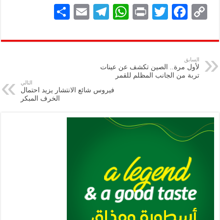
S
E
Te
W
P
T
F
C
h
m
le
h
ri
wi
ac
o
ar
ai
gr
at
nt
tt
eb
p
e
l
a
s
er
oo
y
السابق
لأول مرة.. الصين تكشف عن عينات
m
A
k
Li
تربة من الجانب المظلم للقمر
التالي
p
n
فيروس شائع الانتشار يزيد احتمال
الخرف المبكر
p
k