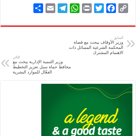
S
E
Te
W
P
T
F
C
h
m
le
h
ri
wi
ac
o
ar
ai
gr
at
nt
tt
eb
p
e
l
a
s
er
oo
y
السابق
وزير الأوقاف يبحث مع قضاة
m
A
k
Li
المحكمة الشرعية المسائل ذات
الاهتمام ‏المشترك
p
n
التالي
وزير التنمية الإدارية يبحث مع
p
k
محافظ حماة سبل تعزيز التخطيط
الفعّال ‏للموارد البشرية