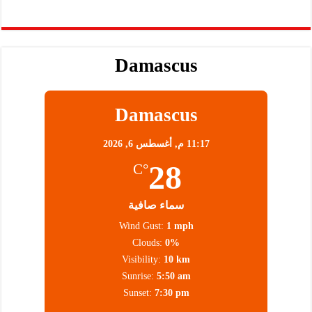
Damascus
Damascus
11:17 م,
أغسطس 6, 2026
28
°C
سماء صافية
Wind Gust:
1 mph
Clouds:
0%
Visibility:
10 km
Sunrise:
5:50 am
Sunset:
7:30 pm