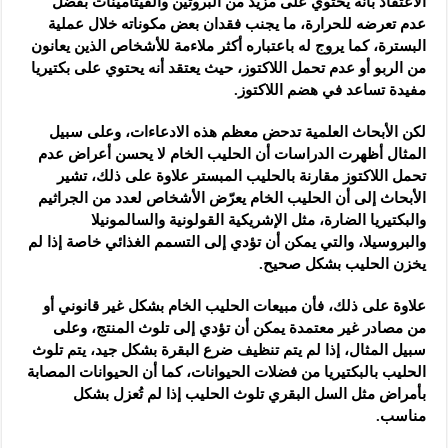
الاعتقاد بأنه يحتوي على مزيد من البروتين والفيتامينات بفضل
عدم تعرضه للحرارة، ما يجنب فقدان بعض مكوناته خلال عملية
البسترة، كما يروج له باعتباره أكثر ملاءمة للأشخاص الذين يعانون
من الربو أو عدم تحمل اللاكتوز، حيث يعتقد أنه يحتوي على بكتيريا
مفيدة تساعد في هضم اللاكتوز.
لكن الأبحاث العلمية تدحض معظم هذه الادعاءات، وعلى سبيل
المثال أظهرت الدراسات أن الحليب الخام لا يحسن أعراض عدم
تحمل اللاكتوز مقارنة بالحليب المبستر علاوة على ذلك، تشير
الأبحاث إلى أن الحليب الخام يعرّض الأشخاص لعدد من الجراثيم
والبكتيريا الضارة، مثل الإشريكية القولونية والسالمونيلا
والبروسيلا، والتي يمكن أن تؤدي إلى التسمم الغذائي خاصة إذا لم
يخزن الحليب بشكل صحيح.
علاوة على ذلك، فأن مبيعات الحليب الخام بشكل غير قانوني أو
من مصادر غير معتمدة يمكن أن تؤدي إلى تلوث المنتج، وعلى
سبيل المثال، إذا لم يتم تنظيف ضرع البقرة بشكل جيد، يتم تلوث
الحليب بالبكتيريا من فضلات الحيوانات، كما أن الحيوانات المصابة
بأمراض مثل السل البقري تلوث الحليب إذا لم تُعزل بشكل
مناسب.