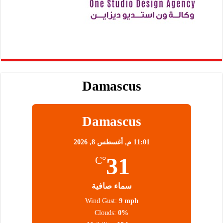
Damascus
Damascus
11:01 م,
أغسطس 8, 2026
31
°C
سماء صافية
Wind Gust:
9 mph
Clouds:
0%