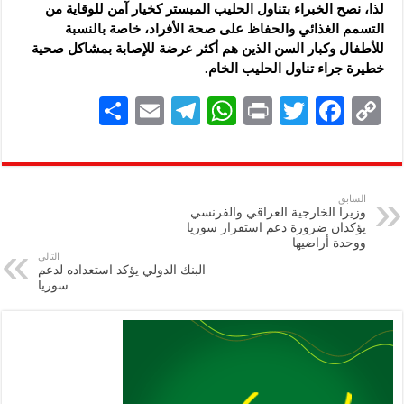
لذا، نصح الخبراء بتناول الحليب المبستر كخيار آمن للوقاية من
التسمم الغذائي والحفاظ على صحة الأفراد، خاصة بالنسبة
للأطفال وكبار السن الذين هم أكثر عرضة للإصابة بمشاكل صحية
خطيرة جراء تناول الحليب الخام.
S
E
Te
W
P
T
F
C
h
m
le
h
ri
wi
ac
o
ar
ai
gr
at
nt
tt
eb
p
e
l
a
s
er
oo
y
السابق
وزيرا الخارجية العراقي والفرنسي
m
A
k
Li
يؤكدان ضرورة دعم استقرار سوريا
ووحدة أراضيها
p
n
التالي
البنك الدولي يؤكد استعداده لدعم
p
k
سوريا