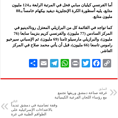
أما الفرنسي كيليان مبابي فحل في المرتبة الرابعة بـ124 مليون
متابع، يليه أسطورة الكرة الإنجليزية ديفيد بيكهام خامساً بـ88
مليون متابع.
كما تواجد في القائمة كل من البرازيلي المعتزل رونالدينيو في
المركز السادس (77 مليون)، والفرنسي كريم بنزيما سابعا (76
مليون)، والبرازيلي مارسيلو ثامنا (69 مليون)، ثم الإسباني سيرخيو
راموس تاسعا (66 مليون)، قبل أن يأتي محمد صلاح في المركز
العاشر.
S
E
Te
W
P
T
F
C
h
m
le
h
ri
wi
ac
o
ar
ai
gr
at
nt
tt
eb
p
e
l
a
s
er
oo
y
السابق
غرفة صناعة دمشق وريفها تجتمع
m
A
k
Li
مع رؤساء اللجان الفرعية الكيميائية
التالي
p
n
وقفة تضامنية في دمشق تنديداً
بالاعتداءات الإسرائيلية على
p
k
الطواقم الطبية في غزة