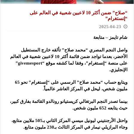
“صلاح” ضمن أكثر 10 لاعبين شعبية في العالم على
“إنستغرام”
2025-04-23
شام تايمز – متابعة
واصل النجم المصري “محمد صلاح” تألقه خارج المستطيل
الأخضر، بعدما تواجد ضمن قائمة أكثر 10 لاعبين شعبية في العالم
على منصة “إنستغرام”، وفقا لما كشفه موقع “givemesport”
الإنجليزي.
ويتابع حساب “محمد صلاح” الرسمي على “إنستغرام” نحو 65
مليون شخص، ليحل في المركز العاشر عالمياً.
بينما تصدر النجم البرتغالي كريستيانو رونالدو القائمة بفارق كبير،
حيث يتابعه 652 مليون شخص.
واحتل الأرجنتيني ليونيل ميسي المركز الثاني بـ505 ملايين متابع،
وجاء البرازيلي نيمار في المركز الثالث بـ230 مليون متابع.