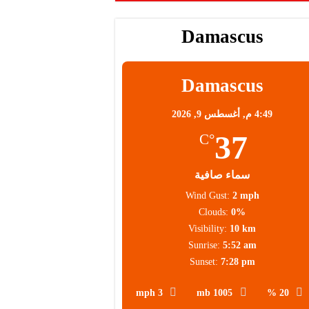
Damascus
Damascus
4:49 م,
أغسطس 9, 2026
37
°C
سماء صافية
Wind Gust:
2 mph
Clouds:
0%
Visibility:
10 km
Sunrise:
5:52 am
Sunset:
7:28 pm
3 mph
1005 mb
20 %