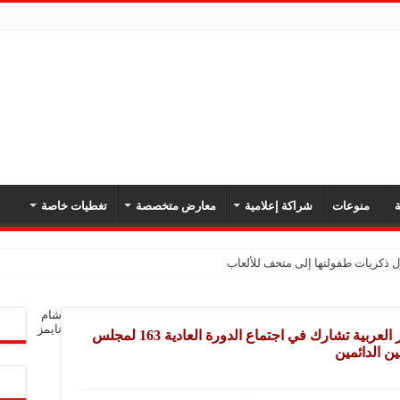
ة
منوعات
شراكة إعلامية
معارض متخصصة
تغطيات خاصة
شام
تايمز
سفيرة مملكة البحرين لدى جمهورية مصر العربية تشارك في اجتماع الدورة العادية 163 لمجلس
ن الدائمين