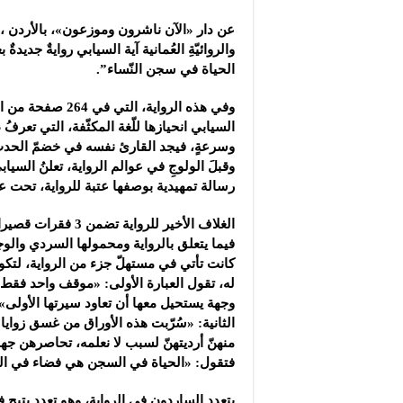
مشروع “شموع زينة”: ال
عن دار «الآن ناشرون وموزعون»، بالأردن ، ص
مجموعة “العملاق” الصن
والروائيّةِ العُمانية آية السيابي روايةٌ جديدة
شركة “دلجين قلب الحيا
الحياة في سجن النّساء”.
وفي هذه الرواية، الت
السيابي انحيازها للّغة المكثّفة، التي تعرفُ
وسرعةٍ، فيجد القارئ نفسه في خضمّ الحد
وقبلَ الولوجِ في عوالم الرواية، تعلنُ السيابي
رسالة تمهيدية بوصفها عتبة للرواية، تحت ع
الغلاف الأخير للرواية ت
فيما يتعلق بالرواية ومحمولها السردي والوج
كانت تأتي في مستهلّ جزء من الرواية، لتكون
له، تقول العبارة الأولى: «موقف واحد فقط،
وجهة يستحيل معها أن تعاود سيرتها الأولى»، 
الثانية: «سُرّبت هذه الأوراق من غسق ز
منهنّ أرديتهنّ لسبب لا نعلمه، تحاصرهن جهالة
فتقول: «الحياة في السجن هي فضاء في العد
يتعدد الساردون في الرواية، وهو تعدد يتيح 