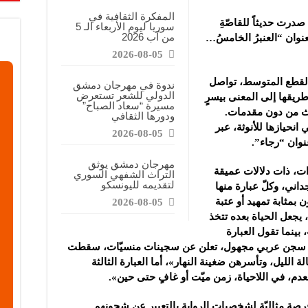
معارض فرصة للتواصل مع الشركات والتعريف بالمشاريع الصغيرة
المفكرة الثقافية في
درت حديثاً للقاصّةِ
سوريا ليوم الأربعاء الـ 5
اعية: نسعى لتعزيز حضور منتجاتنا في السوق السورية وتقديم منتجات ذات قيمة وجودة
من آب 2026
ٌ بعنوان “العنبرُ الخامسُ…
ة”: معرض كيم إكسبو فرصة للتعريف بالمنتجات الطبيعية والوصول إلى شريحة أوسع من
2026-08-05
ي في 264 صفحة من القطع المتوسط، تواصل
ندوة في مهرجان دمشق
الدولي للشعر تستعرض
 طريقها إلى المعنى بيسرٍ
مسيرة “سعاد الصباح”
ث من دون مقدمات.
ودورها الثقافي
 انحيازها للأنوثة، عبر
2026-08-05
نوان “رجاء”.
مهرجان دمشق يوثق
ضمن 3 فقرات قصيرات، ذات دلالات عميقة
التراث الشفهي السوري
لتقديمه لليونسكو
داني، وكلّ عبارة منها
 بمثابة تمهيد أو عتبة
2026-08-05
 يجعل الحياة بعده تتخذ
بينما تقول العبارة
وايا سجن عربي مجهول، تعلن عن سجينات منسيّات، سقطت
 الليل، وتأسرهن ضغينة النهار»، أما العبارة الثالثة
م، في اللاحياة، زمن ميّت أو غافٍ حتى حين».
فرصة مثاليّة لشخصيات الرواية بالتعبير عن شجونهم