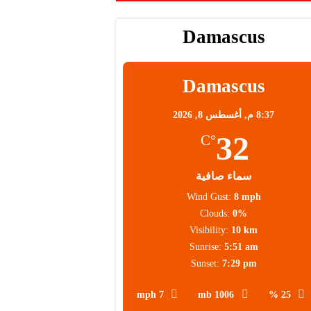
 عالية
Damascus
 العملاء
Damascus
8:37 م,
أغسطس 8, 2026
32
°C
سماء صافية
Wind Gust:
8 mph
Clouds:
0%
Visibility:
10 km
Sunrise:
5:51 am
Sunset:
7:29 pm
7 mph
1006 mb
25 %