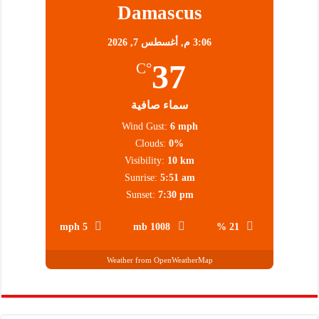
Damascus
3:06 م,
أغسطس 7, 2026
37
°C
سماء صافية
Wind Gust:
6 mph
Clouds:
0%
Visibility:
10 km
Sunrise:
5:51 am
Sunset:
7:30 pm
5 mph
1008 mb
21 %
Weather from OpenWeatherMap