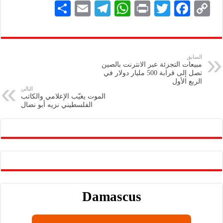
S
E
Te
W
P
T
F
C
h
m
le
h
ri
wi
ac
o
ar
ai
gr
at
nt
tt
eb
p
e
l
a
s
er
oo
y
السابق
مبيعات التجزئة عبر الانترنت بالصين
m
A
k
Li
تصل إلى قرابة 500 مليار دولار في
الربع الأول
p
n
التالي
الموت يغيّب الإعلامي والكاتب
p
k
الفلسطيني نزيه أبو نضال
Damascus