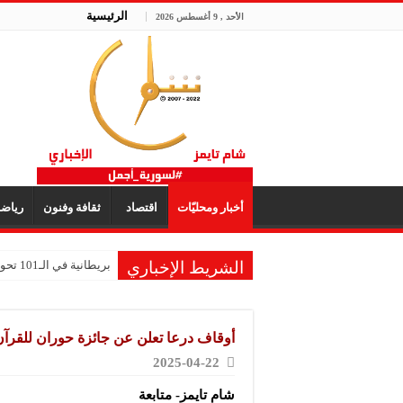
الرئيسية
الأحد , 9 أغسطس 2026
أخبار ومحليّات
اقتصاد
ثقافة وفنون
رياض
الشريط الإخباري
بريطانية في الـ101 تحول ذكريات طفولتها إلى متحف للألعاب
أوقاف درعا تعلن عن جائزة حوران للقرآن
2025-04-22
شام تايمز- متابعة