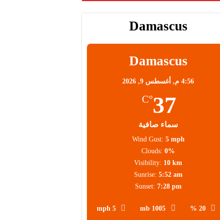
Damascus
Damascus
4:56 م,
أغسطس 9, 2026
37
°C
سماء صافية
Wind Gust:
5 mph
Clouds:
0%
Visibility:
10 km
Sunrise:
5:52 am
Sunset:
7:28 pm
5 mph
1005 mb
20 %