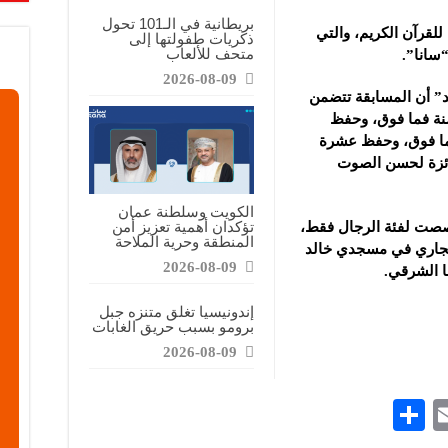
بريطانية في الـ101 تحول
لقرآن الكريم، والتي
ذكريات طفولتها إلى
متحف للألعاب
سانا”.
2026-08-09
د” أن المسابقة تتضمن
رآن كاملاً للفئات العمرية من 30 سنة فما فوق، وحفظ
ئات العمرية من 22 سنة فما فوق، وحفظ عشرة
إلى جائزة لحسن الصوت
الكويت وسلطنة عمان
تؤكدان أهمية تعزيز أمن
خُصصت لفئة الرجال فقط،
المنطقة وحرية الملاحة
لجاري في مسجدي خالد
2026-08-09
ا الشرقي.
إندونيسيا تغلق متنزه جبل
برومو بسبب حريق الغابات
2026-08-09
S
E
h
m