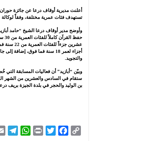
أعلنت مديرية أوقاف درعا عن جائزة حوران ل
تستهدف فئات عمرية مختلفة، وفقاً لوكالة “
وأوضح مدير أوقاف درعا الشيخ “حامد أبازي
حفظ الق
عشرين جزءاً للف
أجزاء لعمر 18 سنة فما فوق، إضافة 
والتجويد.
وبيّن “أبازيد” أن فعاليات المسابقة التي 
ستقام في السادس والعشرين من الشهر ا
بن الوليد والحجر في بلدة الجيزة بريف درع
Te
W
P
T
F
C
le
h
ri
wi
ac
o