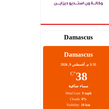
Damascus
Damascus
3:35 م,
أغسطس 9, 2026
38
°C
سماء صافية
Wind Gust:
9 mph
Clouds:
0%
Visibility:
10 km