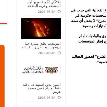
تؤكدان أهمية تعزيز أمن
المنطقة وحرية الملاحة
وع الفعالية التي جرت في
2026-08-09
د شخصيات حكومية في
الشرع” لا يشغل أي صفة
امتيازات رسمية.
وق والواجبات أمام
ارج إطار المؤسسات
إندونيسيا تغلق متنزه جبل
برومو بسبب حريق الغابات
2026-08-09
 الشرع” لحضور الفعالية
خصية”.
اليمن يدين استهداف ناقلة
نفط إماراتية في مضيق
هرمز
2026-08-09