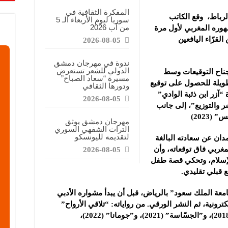
قابضة”: المعرض يشكل فرصة للقاء أصحاب الاختصاص وصناع القرار
المفكرة الثقافية في
رباط، وقع الكاتب
سوريا ليوم الأربعاء الـ 5
ركتنا في المعرض تهدف إلى الترويج للموقع وتعزيز حضوره الإعلامي
من آب 2026
هوره المغربي لأول مرة
دات الصناعية”: شاركنا بالمعرض لدعم مرحلة إعادة الإعمار في سوريا
لقرّاء اليافعين
2026-08-05
ندوة في مهرجان دمشق
الدولي للشعر تستعرض
جناح التوقيعات وسط
مسيرة “سعاد الصباح”
ويلة للحصول على توقيع
ودورها الثقافي
“آزر ابن ذئبة الوادي”
2026-08-05
ر والتوزيع”، إلى جانب
مهرجان دمشق يوثق
التراث الشفهي السوري
لتقديمه لليونسكو
دان عن سعادته البالغة
مغربي فاق توقعاته، وأن
2026-08-05
الإسلام، وتحكي قصة طفل
قبلي تقليدي.
عة الملك سعود” بالرياض، قبل أن يبدأ مشواره الأدبي
رونية، ثم النشر الورقي. من رواياته: “تلاقي الأرواح”
(2017)، و”مدينة الحبّ لا يسكنها العقلاء” (2018)، و”الجسّاسة” (2021)، و”جومانا” (2022)،