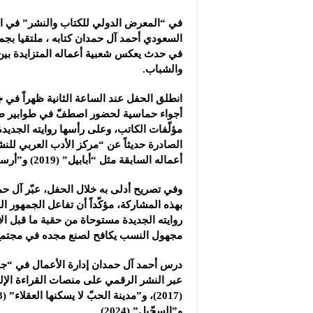
مجموعة “عمر الطيب ال
في “المعرض الدولي للكتاب والنشر” في ال
موقع “نيوز بيردز”: مشا
السعودي أحمد آل حمدان كتابه ، ملتقيا بجم
شركة “قمم الجودة للمع
في حدث يعكس شعبية أعماله المتزايدة بين ا
والشباب.
انطلق الحفل عند الساعة الثانية ظهراً في 
أجواء حماسية لحضور اصطفّ في طوابير ط
مؤلّفات الكاتب، وعلى رأسها روايته الجديدة 
الصادرة حديثاً عن “مركز الأدب العربي للنش
أعماله السابقة مثل “أبابيل” (2019) و”أرسس” (2023)
وفي تصريح أدلى به خلال الحفل، عبّر آل حم
بهذه المشاركة، مؤكّداً أن تفاعل الجمهور ال
روايته الجديدة مستوحاة من حقبة ما قبل 
مجهول النسب يكافح لصنع مجده في مجتمع 
درس أحمد آل حمدان إدارة الأعمال في “جام
عبر النشر الرقمي على منصات القراءة الإلكت
و”السجّيل” (2024).