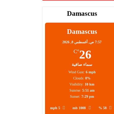
Damascus
Damascus
7:57 ص,
أغسطس 8, 2026
26
°C
سماء صافية
Wind Gust:
6 mph
Clouds:
0%
Visibility:
10 km
Sunrise:
5:51 am
Sunset:
7:29 pm
5 mph
1008 mb
58 %