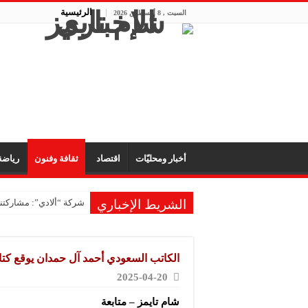
الرئيسية
السبت , 8 أغسطس 2026
أخبار ومحليّات
اقتصاد
ثقافة وفنون
رياض
الشريط الإخباري
شركة “ألادي”: مشاركتنا
شركة “أوبيكو” للبلاست
مشروع “رونق مهنا”: ال
الكاتب السعودي أحمد آل حمدان يوقع كت
معمل “أكسجين نبك”: ال
2025-04-20
شركة “ريبال”: شاركنا 
شام تايمز – متابعة