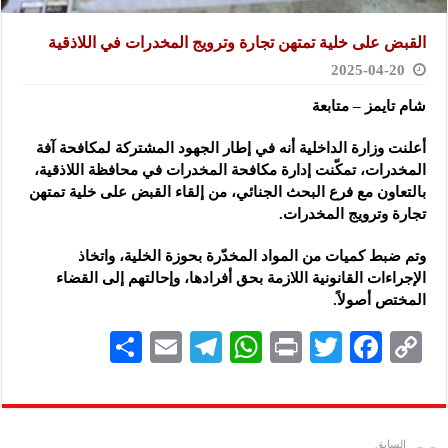
القبض على خلية تمتهن تجارة وترويج المخدرات في اللاذقية
2025-04-20
شام تايمز – متابعة
أعلنت وزارة الداخلية أنه في إطار الجهود المشتركة لمكافحة آفة
المخدرات،
تمكّنت إدارة مكافحة المخدرات في محافظة اللاذقية،
بالتعاون مع فرع البحث الجنائي، من إلقاء القبض على خلية تمتهن
تجارة وترويج المخدرات.
وتم ضبط كميات من المواد المخدّرة بحوزة الخلية، واتخاذ
الإجراءات القانونية اللازمة بحق أفرادها، وإحالتهم إلى القضاء
المختص أصولاً.
S
E
Te
W
P
T
F
C
h
m
le
h
ri
wi
ac
o
ar
ai
gr
at
nt
tt
eb
p
e
l
a
s
er
oo
y
السابق