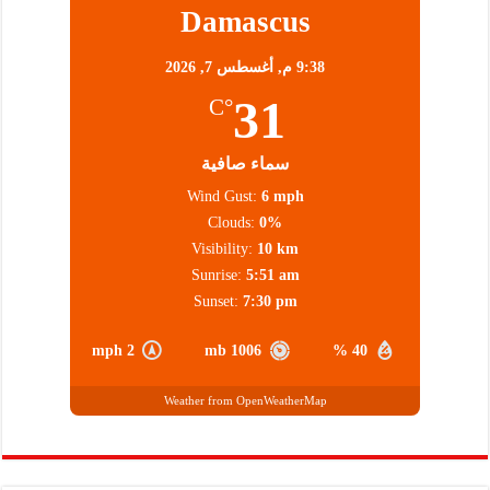
Damascus
9:38 م,
أغسطس 7, 2026
31
°C
سماء صافية
Wind Gust:
6 mph
Clouds:
0%
Visibility:
10 km
Sunrise:
5:51 am
Sunset:
7:30 pm
2 mph
1006 mb
40 %
Weather from OpenWeatherMap