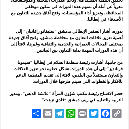
تحقيق التنمية المستدامة، ودعم ‏القدرات المحلية والمؤسساتية،
معرباً عن أمله أن تسهم هذه الدورات في ‏تمكين موظفي
المحافظة، وتعزيز أداء المؤسسات، وفتح آفاق جديدة للتعاون ‏مع
الأصدقاء في إيطاليا.‏
بدوره، أشار السفير الإيطالي بدمشق “ستيفانو رافانيان” إلى
أهمية تعزيز ‏علاقات التعاون مع محافظة دمشق، وفتح آفاق جديدة
بمختلف المجالات ‏العمرانية والخدمية والثقافية وغيرها، لافتاً إلى
أن هذه الدورات المهمة بداية ‏التعاون بين الجانبين. ‏
من جانبها، أشارت رئيسة منظمة السلام في إيطاليا “سيمونا
فرنانديز” إلى أن ‏هذه الدورات تشكل خطوة نحو تعزيز العلاقات
والتعاون مستقبلاً بين ‏البلدين، لافتة إلى تقديم المنظمة الدعم
للأفكار والخطوات التي سيتم طرحها ‏خلال الدورات.‏
حضر الافتتاح رئيسة مكتب شؤون المرأة “عائشة الدبس”، ومدير
التربية والتعليم ‏في ريف دمشق “فادي نزهت”.‏
S
E
Te
W
P
T
F
C
h
m
le
h
ri
wi
ac
o