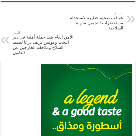
ar
ai
gr
at
nt
tt
eb
p
e
l
a
s
er
oo
y
السابق
عواقب صحية خطيرة لاستخدام
m
A
k
Li
مستحضرات التجميل منتهية
الصلاحية
p
n
التالي
الأمن العام ينفذ حملة أمنية في دير
p
k
البخت وموثبين بريف درعا لضبط
السلاح وملاحقة الخارجين عن
القانون