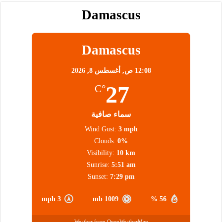
Damascus
Damascus
12:08 ص,
أغسطس 8, 2026
27
°C
سماء صافية
Wind Gust:
3 mph
Clouds:
0%
Visibility:
10 km
Sunrise:
5:51 am
Sunset:
7:29 pm
3 mph
1009 mb
56 %
Weather from OpenWeatherMap