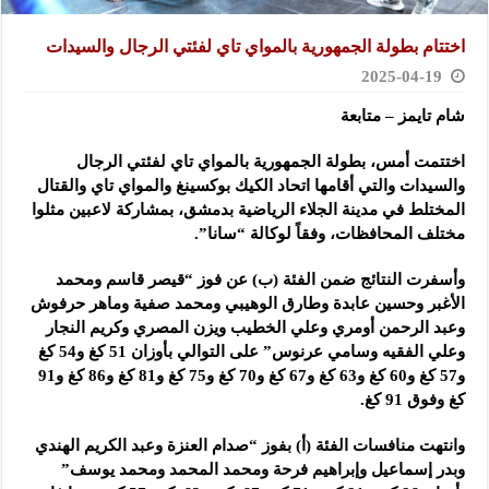
اختتام بطولة الجمهورية بالمواي تاي لفئتي الرجال والسيدات
2025-04-19
شام تايمز – متابعة
اختتمت أمس، بطولة الجمهورية بالمواي تاي لفئتي الرجال
والسيدات والتي أقامها اتحاد الكيك
بوكسينغ والمواي تاي والقتال
المختلط في مدينة الجلاء الرياضية بدمشق، بمشاركة لاعبين مثلوا
مختلف المحافظات، وفقاً لوكالة “سانا”.
وأسفرت النتائج ضمن الفئة (ب) عن فوز “قيصر قاسم ومحمد
الأغبر وحسين عابدة وطارق الوهيبي ومحمد صفية وماهر حرفوش
وعبد الرحمن أومري وعلي الخطيب ويزن المصري وكريم النجار
وعلي الفقيه وسامي عرنوس” على التوالي بأوزان 51 كغ و54 كغ
و57 كغ و60 كغ و63 كغ و67 كغ و70 كغ و75 كغ و81 كغ و86 كغ و91
كغ وفوق 91 كغ.
وانتهت منافسات الفئة (أ) بفوز “صدام العنزة وعبد الكريم الهندي
وبدر إسماعيل وإبراهيم فرحة ومحمد المحمد ومحمد يوسف”