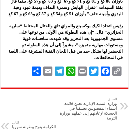
بأوزان 86 كغ و 81 كغ و 71 كغ و67 كغ و 63 كغ و57 كغ، بينما فاز
بفئة السيدات “غفران الهايش وسمرة النداف وديمة عبود وهبة
البدوي وأمينة خلف” بأوزان 51 كغ و54 كغ و 57 كغ و63 كغ و 67 كغ.
رئيس اتحاد الكيك بوكسينغ والمواي تاي والقتال المختلط “سارية
الجزائري” قال: “إن هذه البطولة هي الأولى من نوعها على
مستوى الجمهورية بعد التحرير وقد شهدت منافسات قوية
ومستويات مهارية متميزة”، مشيراً إلى أن هذه البطولة تم
التحضير لها بشكل جيد من قبل اللجان الفنية المشرفة على اللعبة
في المحافظات.
S
E
Te
W
P
T
F
C
h
m
le
h
ri
wi
ac
o
ar
ai
gr
at
nt
tt
eb
p
e
l
a
s
er
oo
y
السابق
وزارة التنمية الإدارية تعلن قائمة
m
A
k
Li
أسماء المفصولين تعسفياً في
الحسكة لإعادتهم إلى عملهم بوزارة
p
n
التربية
التالي
p
k
الكرامة يتوج ببطولة سوريا