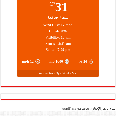
31
°C
سماء صافية
Wind Gust:
17 mph
Clouds:
0%
Visibility:
10 km
Sunrise:
5:51 am
Sunset:
7:29 pm
12 mph
1006 mb
24 %
Weather from OpenWeatherMap
شام تايمز الإخباري بدعم من
WordPress