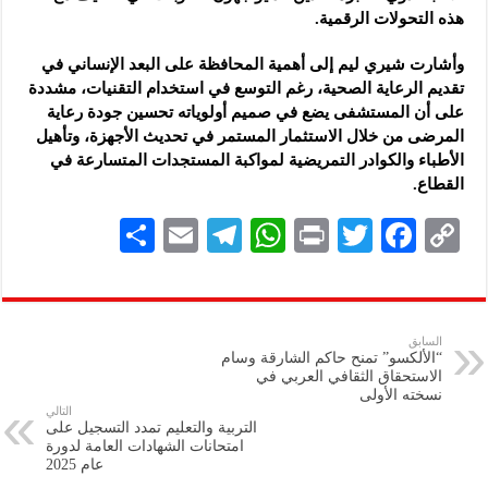
هذه التحولات الرقمية.
وأشارت شيري ليم إلى أهمية المحافظة على البعد الإنساني في
تقديم الرعاية الصحية، رغم التوسع في استخدام التقنيات، مشددة
على أن المستشفى يضع في صميم أولوياته تحسين جودة رعاية
المرضى من خلال الاستثمار المستمر في تحديث الأجهزة، وتأهيل
الأطباء والكوادر التمريضية لمواكبة المستجدات المتسارعة في
القطاع.
S
E
Te
W
P
T
F
C
h
m
le
h
ri
wi
ac
o
ar
ai
gr
at
nt
tt
eb
p
e
l
a
s
er
oo
y
السابق
“الألكسو” تمنح حاكم الشارقة وسام
m
A
k
Li
الاستحقاق الثقافي العربي في
نسخته الأولى
p
n
التالي
التربية والتعليم تمدد التسجيل على
p
k
امتحانات الشهادات العامة لدورة
عام 2025