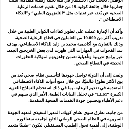
أبوظبي، نجحت في الاستثمار في بنية تحتية رقمية متقدمة، أثبتت
جدارتها خلال جائحة كوفيد-19 من خلال تقديم خدمات الرعاية
الصحية عن بُعد، عبر تقنيات مثل “التلفزيون الطبي” و”الذكاء
الاصطناعي”.
وأكد أن الإمارة عملت على تطوير كفاءات الكوادر الطبية من خلال
تدريب أكثر من 10.000 من العاملين في قطاع الرعاية الصحية،
وذلك بالتعاون مع أكاديمية محمد بن زايد للذكاء الاصطناعي، بهدف
سد الفجوات في المهارات التي ظهرت لدى بعض الخريجين الجدد،
عبر برامج تدريبية وتأهيلية تضمن جاهزيتهم لمواكبة التطورات
الحديثة في القطاع الصحي.
ولفت إلى أن الدولة تواصل جهودها لتأسيس نظام صحي يُعد من
بين الأكثر تطورًا عالميًا، من خلال دمج أدوات الذكاء الاصطناعي
المتقدمة في تقديم الرعاية، بما في ذلك استخدام النماذج اللغوية
الكبيرة “LLM” في تحليل البيانات الطبية، الأمر الذي يسهم في
دعم الأطباء وتحسين جودة الخدمات الصحية المقدمة.
من جانبه، تطرق سوي تشاي كويك، المدير التنفيذي لمعهد الجودة
السريرية في النظام الصحي الوطني التابع لجامعة سنغافورة
الوطنية، إلى أهمية تحول الطبيب المستقبلي ليكون “طبيبًا متعدد