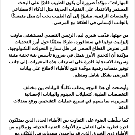
المهارات”، مؤكداً ضرورة أن يكون الطبيب قادرًا على البحث
المستمر والاعتماد على التقنيات الحديثة مثل الذكاء الاصطناعي
والمنصات الرقمية، مشيرًا إلى أن الطبيب يجب أن يظل متمسكًا
بالجانب الإنساني في العلاقة مع المرضى.
من جهتها، قدّمت شيري ليم، الرئيس التنفيذي لمستشفى ماونت
إليزابيث نوفينا في سنغافورة، طرحًا معمّقًا حول أبرز التحديات
التي تعترض القطاع الصحي في ظل تسارع التحولات التكنولوجية،
مؤكدة أن التحدي الأبرز يتمثل في ضرورة تأسيس بنية تحتية متينة
وسريعة الاستجابة قادرة على استيعاب هذه المتغيرات، إلى جانب
توفير منصات رقمية موحّدة تتيح للأطباء الاطلاع على بيانات
المرضى بشكل شامل ومنظم.
وأوضحت أن هذا التوجه يتطلب تكاملًا للبيانات بين مختلف
التخصصات الطبية، كتحليلات الجينوم والبيانات الإحصائية
السريرية، بما يسهم في تسريع عمليات التشخيص ورفع معدلات
الدقة.
كما سلّطت الضوء على التفاوت بين الأطباء الجدد، الذين يمتلكون
قدرة فطرية على التعامل مع الأدوات التقنية الحديثة، وزملائهم من
الأطباء ذوي الخبرة، الذين قد يواجهون صعوبات في التكيّف مع