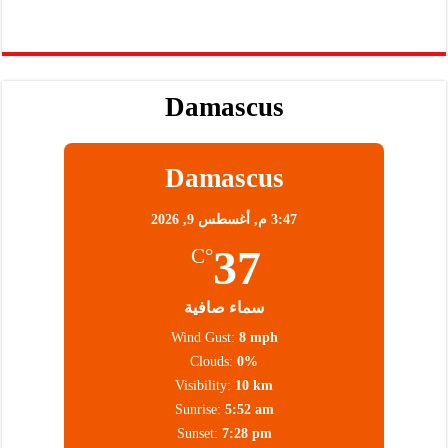
Damascus
Damascus
3:47 م,
أغسطس 9, 2026
37
°C
سماء صافية
Wind Gust:
8 mph
Clouds:
0%
Visibility:
10 km
Sunrise:
5:52 am
Sunset:
7:28 pm