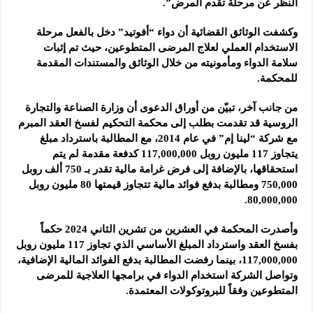
النظر عن مرحلة تقدم المرض”.
وكشفت الوثائق القضائية أن دواء “أفوتيد” دخل بالفعل مرحلة
الاستخدام العملي لعلاج المرضى المتطوعين، حيث تم إثبات
سلامة الدواء ومأمونيته من خلال الوثائق والمستندات المقدمة
للمحكمة.
من جانب آخر، تبيّن من أوراق الدعوى أن وزارة الصناعة والتجارة
الروسية قد تقدمت بطلب إلى محكمة التحكيم لفسخ العقد المبرم
مع شركة “لينا إم” في عام 2014، مع المطالبة باسترداد مبلغ
يتجاوز 117 مليون روبل 117,000,000 كدفعة مقدمة لم يتم
استحقاقها، بالإضافة إلى فرض غرامة مالية تقدر بـ 750 ألف روبل
750,000 ومطالبة بدفع فوائد مالية تتجاوز قيمتها 80 مليون روبل
80,000,000.
وأصدرت المحكمة في العشرين من تشرين الثاني 2024 حكماً
بفسخ العقد واسترداد المبلغ الأساسي الذي تجاوز 117 مليون روبل
117,000,000، بينما رفضت المطالبة بدفع الفوائد المالية الإضافية،
وتواصل الشركة استخدام الدواء في برامجها العلاجية للمرضى
المتطوعين وفقاً للبروتوكولات المعتمدة.