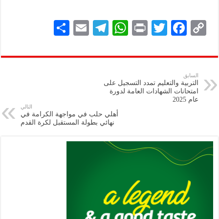
S
E
Te
W
P
T
F
C
h
m
le
h
ri
wi
ac
o
ar
ai
gr
at
nt
tt
eb
p
e
l
a
s
er
oo
y
السابق
التربية والتعليم تمدد التسجيل على
m
A
k
Li
امتحانات الشهادات العامة لدورة
عام 2025
p
n
التالي
أهلي حلب في مواجهة الكرامة في
p
k
نهائي بطولة المستقبل لكرة القدم