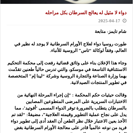
دواء لا مثيل له يعالج السرطان بكل مراحله
2025-04-17
شام تايمز- متابعة
طورت روسيا دواء لعلاج الأورام السرطانية لا يوجد له نظير في
العالم، وفقاً لوكالة “تاس” الروسية للأنباء.
وجاء هذا الإعلان بناء على وثائق قضائية رفعت إلى محكمة التحكيم
الاستئنافية التاسعة في موسكو، والتي تدرس حالياً طعنين تقدّمت
بهما وزارة الصناعة والتجارة الروسية وشركة “لينا إم” المتخصصة
في تطوير المنتجات الصيدلانية.
وقالت حيثيات حكم المحكمة : “إن إجراء المرحلة النهائية من
الاختبارات السريرية على المرضى المتطوعين المصابين
بالسرطان يتطلب بالضرورة توفر الدواء المسمى ‘أفوتيد’، مما
يدل على نجاح عملية التطوير وقيمته العلاجية”، مضيفةً: “لقد تم
الأخذ بعين الاعتبار خلال نظر الطعن أن العقد أدى إلى تطوير دواء
فريد من نوعه عالمياً قادر على معالجة الأورام السرطانية بغض