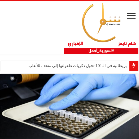
بريطانية في الـ101 تحول ذكريات طفولتها إلى متحف للألعاب