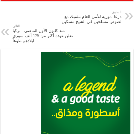
ar
ai
gr
at
nt
tt
eb
p
e
l
a
s
er
oo
y
السابق
درعا..دورية للأمن العام تشتبك مع
m
A
k
Li
لصوص مسلحين في الشيخ مسكين
التالي
p
n
منذ كانون الأول الماضي.. تركيا
تعلن عودة أكثر من 175 ألف سوري
p
k
لبلادهم طوعاً