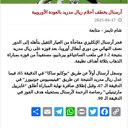
آرسنال يخطف أحلام ريال مدريد بالعودة الأوروبية
2025-04-17
شام تايمز – متابعة
فجر آرسنال الإنكليزي مفاجأة من العيار الثقيل بتأهله إلى الدور
نصف النهائي من دوري أبطال أوروبا
، بعد فوزه على ريال مدريد
بنتيجة 2-1 في ملعب السانتياغو بيرنابيو، مستفيداً من فوزه بمباراة
الذهاب بثلاثة أهداف نظيفة.
وسجل آرسنال أولاً عن طريق “بوكايو ساكا” في الدقيقة 65، فيما
عدل ريال مدريد النتيجة عن طريق “فينيسيوس جونيورز” في
الدقيقة الـ 67، وقبل إطلاق صافرة نهاية المباراة أطلق “غابرييل
مارتينيلي” رصاصة الرحمة لآرسنال بستجيله هدف الفوز في
الدقيقة الـ 90.
S
E
Te
W
P
T
F
C
h
m
le
h
ri
wi
ac
o