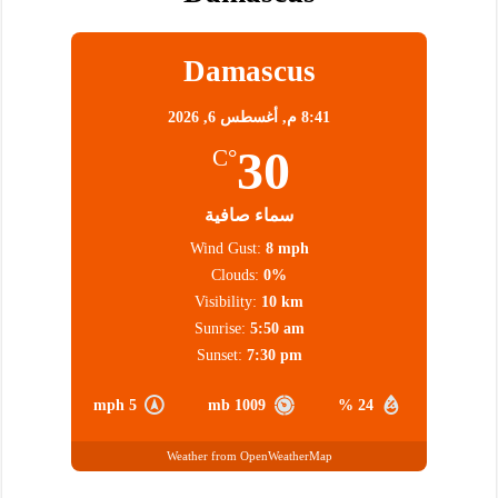
Damascus
8:41 م,
أغسطس 6, 2026
30
°C
سماء صافية
Wind Gust:
8 mph
Clouds:
0%
Visibility:
10 km
Sunrise:
5:50 am
Sunset:
7:30 pm
5 mph
1009 mb
24 %
Weather from OpenWeatherMap