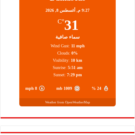
9:27 م,
أغسطس 8, 2026
31
°C
سماء صافية
Wind Gust:
11 mph
Clouds:
0%
Visibility:
10 km
Sunrise:
5:51 am
Sunset:
7:29 pm
8 mph
1009 mb
24 %
Weather from OpenWeatherMap