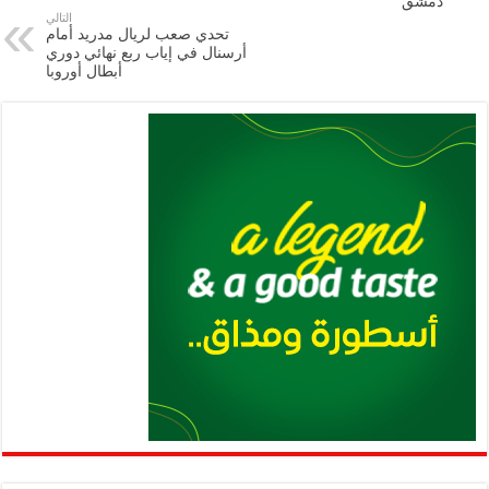
دمشق
p
n
التالي
تحدي صعب لريال مدريد أمام
p
k
أرسنال في إياب ربع نهائي دوري
أبطال أوروبا