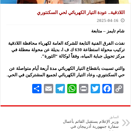
اللاذقية.. عودة التيار الكهربائي لحي السكنتوري
2025-04-16
شام تايمز – متابعة
نفذت الفرق الفنية التابعة للشركة العامة لكهرباء محافظة اللاذقية
تركيب محولة استطاعة 630 ك ف ا، بديلة عن محولة معطلة في
مركز تحويل جباية المياه، وفقاً لوكالة “الثورة”.
والتي تسببت بانقطاع التيار الكهربائي مدة أربعة أيام متواصلة عن
حي السكنتوري، وعاد التيار الكهربائي لجميع المشتركين في الحي.
S
E
Te
W
P
T
F
C
h
m
le
h
ri
wi
ac
o
ar
ai
gr
at
nt
tt
eb
p
e
l
a
s
er
oo
y
السابق
وزير الإعلام يستقبل القائم بأعمال
m
A
k
Li
سفارة جمهورية أذربيجان في