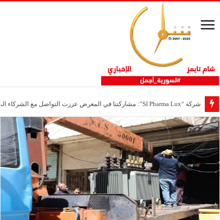
شركة “SI Pharma Lux”: مشاركتنا في المعرض عززت التواصل مع الشركاء المحليين والدوليين