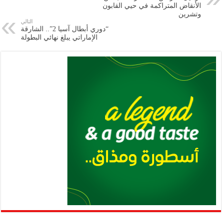
m
A
k
Li
الأنقاض المتراكمة في حيي القابون
وتشرين
p
n
التالي
“دوري أبطال آسيا 2”.. الشارقة
p
k
الإماراتي يبلغ نهائي البطولة