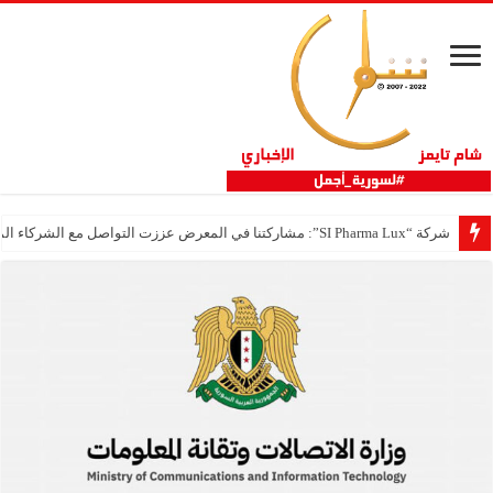
شركة “SI Pharma Lux”: مشاركتنا في المعرض عززت التواصل مع الشركاء المحليين والدوليين