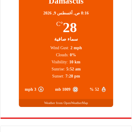
Damascus
8:16 ص,
أغسطس 9, 2026
28
°C
سماء صافية
Wind Gust:
2 mph
Clouds:
0%
Visibility:
10 km
Sunrise:
5:52 am
Sunset:
7:28 pm
3 mph
1009 mb
52 %
Weather from OpenWeatherMap