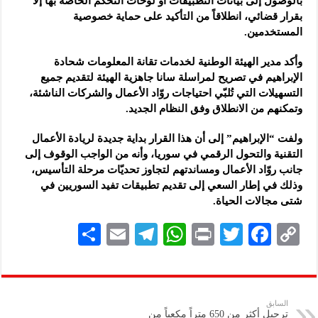
بالوصول إلى بيانات التطبيقات ‏أو لوحات التحكم الخاصة بها إلا
بقرار قضائي، انطلاقاً من التأكيد على ‏حماية خصوصية
المستخدمين.‏
وأكد مدير الهيئة الوطنية لخدمات تقانة ‏المعلومات شحادة
الإبراهيم في تصريح لمراسلة سانا جاهزية الهيئة ‏لتقديم جميع
التسهيلات التي تُلبّي احتياجات روّاد الأعمال والشركات الناشئة،
‏وتمكنهم من الانطلاق وفق النظام الجديد.‏
ولفت “الإبراهيم” إلى أن هذا القرار بداية جديدة لريادة الأعمال
التقنية والتحول ‏الرقمي في سوريا، وأنه من الواجب الوقوف إلى
جانب روّاد الأعمال ‏ومساندتهم لتجاوز تحديّات مرحلة التأسيس،
وذلك في إطار السعي إلى تقديم ‏تطبيقات تفيد السوريين في
شتى مجالات الحياة.‏
S
E
Te
W
P
T
F
C
h
m
le
h
ri
wi
ac
o
ar
ai
gr
at
nt
tt
eb
p
e
l
a
s
er
oo
y
السابق
ترحيل أكثر من 650 متراً مكعباً من