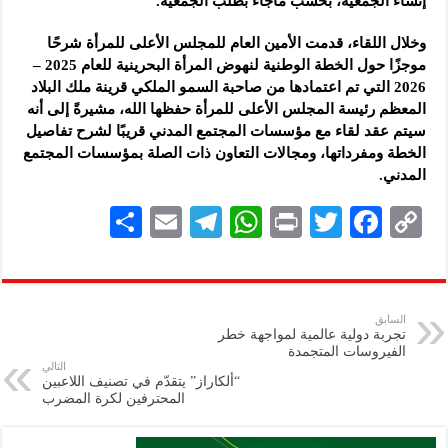
إنشاء الجمعية، بحسب ماجاء بطلب الجمعية.
وخلال اللقاء، قدمت الأمين العام للمجلس الأعلى للمرأة شرحًا
موجزًا حول الخطة الوطنية لنهوض المرأة البحرينية للعام 2025 –
2026 التي تم اعتمادها من صاحبة السمو الملكي قرينة ملك البلاد
المعظم رئيسة المجلس الأعلى للمرأة حفظها الله، مشيرةً إلى أنه
سيتم عقد لقاء مع مؤسسات المجتمع المدني قريبًا لشرح تفاصيل
الخطة ومفرداتها، ومجالات التعاون ذات الصلة بمؤسسات المجتمع
المدني.
S
E
Te
W
P
T
F
C
h
m
le
h
ri
wi
ac
o
ar
ai
gr
at
nt
tt
eb
p
e
l
a
s
er
oo
y
السابق
تجربة دولية عالمية لمواجهة خطر
m
A
k
Li
الفيروسات المتجمدة
التالي
p
n
“ألكاراز” يتقدّم في تصنيف اللاعبين
المحترفين لكرة المضرب
p
k