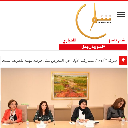
شركة “ألادي”: مشاركتنا الأولى في المعرض تمثل فرصة مهمة للتعريف بمنتجاتنا