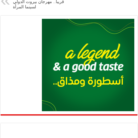
p
n
قريبا.. مهرجان بيروت الدولي
لسينما المرأة
p
k