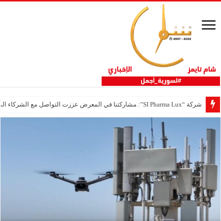
شركة “SI Pharma Lux”: مشاركتنا في المعرض عززت التواصل مع الشركاء المحليين والدوليين