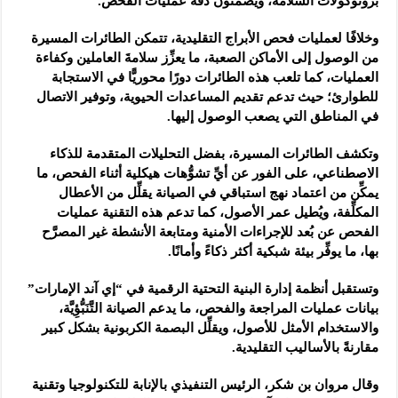
بروتوكولات السلامة، ويضمنون دقة عمليات الفحص.
وخلافًا لعمليات فحص الأبراج التقليدية، تتمكن الطائرات المسيرة
من الوصول إلى الأماكن الصعبة، ما يعزِّز سلامةَ العاملين وكفاءة
العمليات، كما تلعب هذه الطائرات دورًا محوريًّا في الاستجابة
للطوارئ؛ حيث تدعم تقديم المساعدات الحيوية، وتوفير الاتصال
في المناطق التي يصعب الوصول إليها.
وتكشف الطائرات المسيرة، بفضل التحليلات المتقدمة للذكاء
الاصطناعي، على الفور عن أيِّ تشوُّهات هيكلية أثناء الفحص، ما
يمكِّن من اعتماد نهج استباقي في الصيانة يقلِّل من الأعطال
المكلِّفة، ويُطيل عمر الأصول، كما تدعم هذه التقنية عمليات
الفحص عن بُعد للإجراءات الأمنية ومتابعة الأنشطة غير المصرَّح
بها، ما يوفِّر بيئة شبكية أكثر ذكاءً وأمانًا.
وتستقبل أنظمة إدارة البنية التحتية الرقمية في “إي آند الإمارات”
بيانات عمليات المراجعة والفحص، ما يدعم الصيانة التَّنَبُّؤِيَّة،
والاستخدام الأمثل للأصول، ويقلِّل البصمة الكربونية بشكل كبير
مقارنةً بالأساليب التقليدية.
وقال مروان بن شكر، الرئيس التنفيذي بالإنابة للتكنولوجيا وتقنية