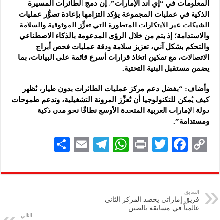
المعلومات في “إي آند الإمارات”، إن دمج الطائرات المسيرة
الذكية في عمليات المجموعة يؤكد التزامها بإعادة تصوُّر عمليات
الشبكات عبر الابتكارات المتطورة التي تعزِّز الموثوقية والسلامة
والاستدامة؛ إذ يتم من خلال الرؤى المدعومة بالذكاء الاصطناعي
والتحكم بشكل آني، تعزيز سلامة ودقة عمليات فحص أبراج
الاتصالات، مع تمكين اتخاذ قرارات أسرع قائمة على البيانات، بما
يضمن مستقبل البنية التحتية.
وأضاف: “بفضل دعم مركز عمليات الطائرات بدون طيار، نُظهر
كيف يُمكن للتكنولوجيا أن تُعزِّز المرونة التشغيلية، وتدعم طموحات
دولة الإمارات العربية المتحدة الأوسع نطاقًا نحو مدن ذكية
ومستدامة”.
S
E
Te
W
P
T
F
C
h
m
le
h
ri
wi
ac
o
ar
ai
gr
at
nt
tt
eb
p
e
l
a
s
er
oo
y
السابق
فريق إماراتي يحصد المركز الثاني
m
A
k
Li
عالمياً في مسابقة بالصين
التالي