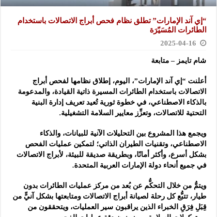
“إي آند الإمارات” تطلق نظام فحص أبراج الاتصالات باستخدام
الطائرات المُسَيّرَة
2025-04-16
شام تايمز – متابعة
أعلنت “إي آند الإمارات”، اليوم، إطلاق نظامها لفحص أبراج
الاتصالات باستخدام الطائرات المسيرة ذاتية القيادة، والمدعومة
بالذكاء الاصطناعي، في خطوة ثورية تُعيد تعريف إدارة البنية
التحتية للاتصالات، وتعزِّز معايير السلامة التشغيلية.
ويجمع هذا المشروع بين التحليلات الآنية للبيانات، والذكاء
الاصطناعي، وتقنيات الطيران الذاتي؛ لتمكين عمليات الفحص
بشكل أسرع، وأكثر أمانًا، وبطريقة صديقة للبيئة، لأبراج الاتصالات
في جميع أنحاء دولة الإمارات العربية المتحدة.
ويتمُّ من خلال التحكُّم عن بُعد من مركز عمليات الطائرات بدون
طيار، تتبُّع كل رحلة لصيانة أبراج الاتصالات ومتابعتها بشكل آنيٍّ من
قِبَلِ فِرَقِ الخبراء الذين يراقبون سير العمليات، ويتحققون من