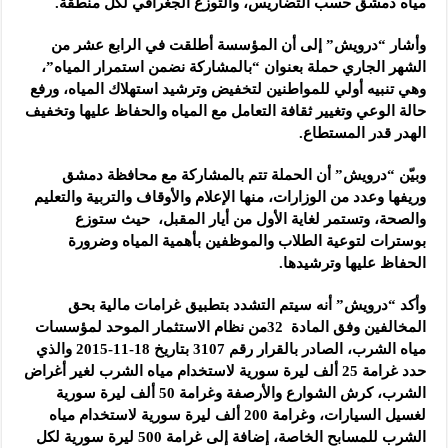
مياه دمشق حسب ‏التضاريس، والتوزع الجغرافي لكل منطقة.
وأشار “درويش” إلى أن المؤسسة أطلقت في الرابع عشر من
الشهر الجاري حملة بعنوان “بالمشاركة نضمن استمرار المياه”،
وهي تنبيه أولي للمواطنين لتخفيض وترشيد استهلاك المياه، ورفع
حالة الوعي وتغيير ثقافة التعامل مع المياه والحفاظ عليها وتخفيف
الهدر قدر المستطاع.
وبيّن “درويش” أن الحملة تتم بالمشاركة مع محافظة دمشق
وريفها وعدد من الوزارات، منها الإعلام والأوقاف والتربية والتعليم
والصحة، وتستمر لغاية الأول من أيار المقبل، حيث ستوزع
بوسترات لتوعية الطلاب والموظفين بأهمية المياه وضرورة
الحفاظ عليها وترشيدها.
وأكد “درويش” أنه سيتم التشدد بتطبيق غرامات مالية بحق
المخالفين وفق المادة 32من نظام الاستثمار الموحد لمؤسسات
مياه الشرب، الصادر بالقرار رقم 3107 بتاريخ 18-11-2015 والذي
حدد غرامة 25 ألف ليرة سورية لاستخدام مياه الشرب لغير أغراض
الشرب، كرش الشوارع والأرصفة وغرامة 50 ألف ليرة سورية
لغسيل السيارات، وغرامة 200 ألف ليرة سورية لاستخدام مياه
الشرب للمسابح الخاصة، إضافة إلى غرامة 500 ليرة سورية لكل