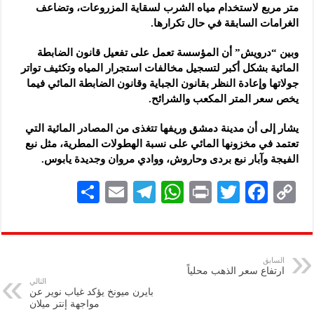
متر مربع لاستخدام مياه الشرب لسقاية المزروعات، وتضاعف
الغرامات السابقة في حال تكرارها.
وبين “درويش” أن المؤسسة تعمل على تفعيل قانون الضابطة
المائية بشكل أكبر لتسجيل مخالفات استجرار المياه وتكثيف تواتر
جولاتها وإعادة النظر بقانون الجباية وقانون الضابطة المائي فيما
يخص سعر المتر المكعب والشرائح.
يشار إلى أن مدينة دمشق وريفها تتغذى من المصادر المائية التي
تعتمد في مخزونها المائي على نسبة الهطولات المطرية، مثل نبع
الفيجة وآبار نبع بردى وحاروش، ووادي مروان وجديدة يابوس.
S
E
Te
W
P
T
F
C
h
m
le
h
ri
wi
ac
o
ar
ai
gr
at
nt
tt
eb
p
e
l
a
s
er
oo
y
السابق
ارتفاع سعر الذهب محلياً
m
A
k
Li
التالي
بايرن ميونخ يؤكد غياب نوير عن
p
n
مواجهة إنتر ميلان