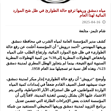
مياه دمشق وريفها ترفع حالة الطوارئ في ظل شح الموارد
المائية لهذا العام
2025-04-16
شام تايمز- متابعة
كشف مدير المؤسسة العامة لمياه الشرب في محافظة دمشق
وريفها المهندس “أحمد درويش”
أن المؤسسة أعلنت عن رفع حالة
الطوارىء في ظل شح الموارد المائية، وارتفاع الطلب على المياه
وانخفاض الهطولات المطرية إلى30% من كمية الهطولات المطرية
السنوية لنبع الفيجة، بينما لم يتجاوز الهطل المطري لمدينة دمشق
23%، وهذه أقل نسبة تم تسجيلها منذ العام 1958.
وأوضح “درويش” أن رفع حالة الطوارىء إنذار مبكر لمدينة دمشق،
حيث سيشهد فصل الصيف القادم ضعفاً في إمدادات كمية المياه
الواردة للمواطنين، في ظل استنزاف الآبار الاحتياطية، والتي يتم
الاعتماد عليها الآن بشكل رئيسي لتغذية المدينة، لافتاً إلى أن
المؤسسة اتخذت بعض الإجراءات الطارئة التي تتضمن تعديل
برنامج التزويد ‏لمدينة دمشق وريفها المحيطي المستفيد من شبكة