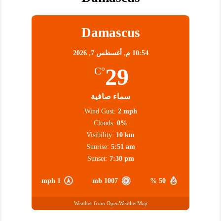
Damascus
10:54 م,
أغسطس 7, 2026
29
°C
سماء صافية
Wind Gust:
2 mph
Clouds:
0%
Visibility:
10 km
Sunrise:
5:51 am
Sunset:
7:30 pm
1 mph
1007 mb
50 %
Weather from OpenWeatherMap