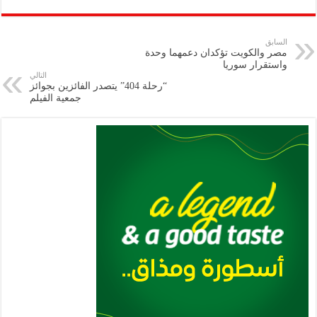
ar
ai
gr
at
nt
tt
eb
p
e
l
a
s
er
oo
y
السابق
مصر والكويت تؤكدان دعمهما وحدة
m
A
k
Li
واستقرار سوريا
التالي
p
n
“رحلة 404” يتصدر الفائزين بجوائز
جمعية الفيلم
p
k