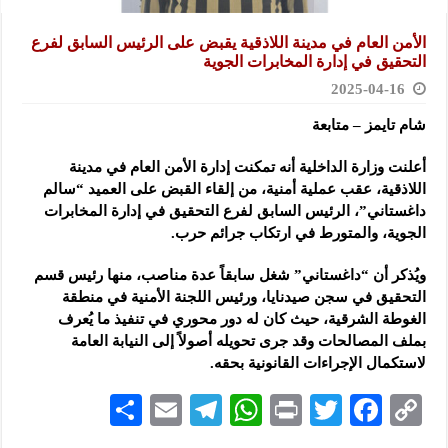
الأمن العام في مدينة اللاذقية يقبض على الرئيس السابق لفرع
التحقيق في إدارة المخابرات الجوية
2025-04-16
شام تايمز – متابعة
أعلنت وزارة الداخلية أنه تمكنت إدارة الأمن العام في مدينة
اللاذقية، عقب عملية أمنية، من إلقاء القبض على العميد “سالم
داغستاني”
، الرئيس السابق لفرع التحقيق في إدارة المخابرات
الجوية، والمتورط في ارتكاب جرائم حرب.
ويُذكر أن “داغستاني” شغل سابقاً عدة مناصب، منها رئيس قسم
التحقيق في سجن صيدنايا، ورئيس اللجنة الأمنية في منطقة
الغوطة الشرقية، حيث كان له دور محوري في تنفيذ ما يُعرف
بملف المصالحات وقد جرى تحويله أصولاً إلى النيابة العامة
لاستكمال الإجراءات القانونية بحقه.
S
E
Te
W
P
T
F
C
h
m
le
h
ri
wi
ac
o