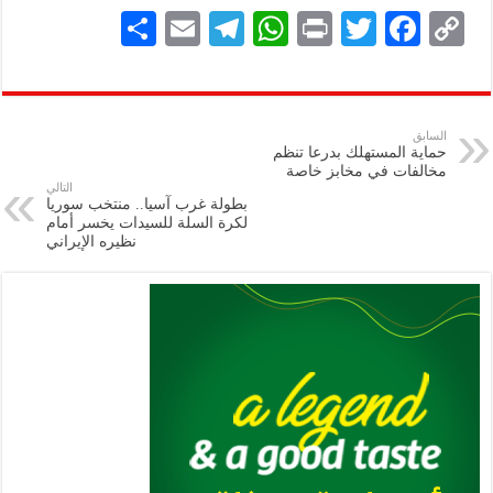
S
E
Te
W
P
T
F
C
h
m
le
h
ri
wi
ac
o
ar
ai
gr
at
nt
tt
eb
p
e
l
a
s
er
oo
y
السابق
حماية المستهلك بدرعا تنظم
m
A
k
Li
مخالفات في مخابز خاصة
التالي
p
n
بطولة غرب آسيا.. منتخب سوريا
لكرة السلة للسيدات يخسر أمام
p
k
نظيره الإيراني