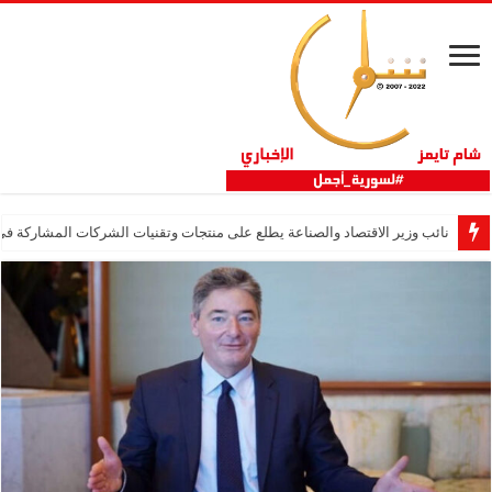
نائب وزير الاقتصاد والصناعة يطلع على منتجات وتقنيات الشركات المشاركة في “ثلاثية 