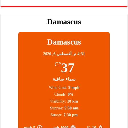
Damascus
Damascus
4:31 م,
أغسطس 6, 2026
37
°C
سماء صافية
Wind Gust:
9 mph
Clouds:
0%
Visibility:
10 km
Sunrise:
5:50 am
Sunset:
7:30 pm
5 mph
1009 mb
16 %