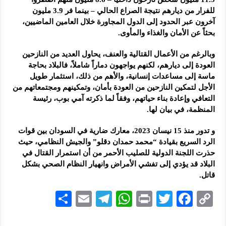
للفرار من ديارهم نتيجة الصراع الحالي – بينما فر 3.9 مليون
آخرون عبر الحدود إلى الدول المجاورة خلال العامين الماضيين،
بحثاً عن الأمان والغذاء والمأوى.
وبالرغم من الأعمال القتالية والعنف، يحاول العديد من النازحين
العودة إلى ديارهم، لكنهم يواجهون دماراً شاملاً، فالبلاد بحاجة
ماسة إلى مساعدات إنسانية، والأهم من ذلك، استثمار طويل
الأجل لتمكين النازحين من العودة بأمان، وتمكينهم ومجتمعاتهم من
التعافي وإعادة بناء حياتهم، وفقاً لما ذكرته آمي بوب، رئيسة
المنظمة، في بيان لها.
و تدور منذ 15 نيسان 2023، معارك ضارية في السودان بين قوات
الرد السريع بقيادة “محمد حمدان دقلو” والجيش النظامي، حيث
حذرت اللجنة الدولية للصليب الأحمر من أن استمرار القتال في
البلاد قد يؤدي إلى تفشي الأمراض وانهيار النظام الصحي بشكل
قاتل.
S
E
Te
W
P
T
F
C
h
m
le
h
ri
wi
ac
o