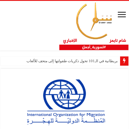
بريطانية في الـ101 تحول ذكريات طفولتها إلى متحف للألعاب