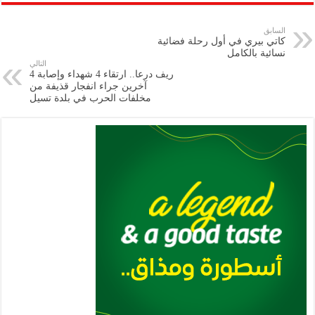
ar
ai
gr
at
nt
tt
eb
p
e
l
a
s
er
oo
y
السابق
كاتي بيري في أول رحلة فضائية
m
A
k
Li
نسائية بالكامل
التالي
p
n
ريف درعا.. ارتقاء 4 شهداء وإصابة 4
آخرين جراء انفجار قذيفة من
p
k
مخلفات الحرب في بلدة تسيل