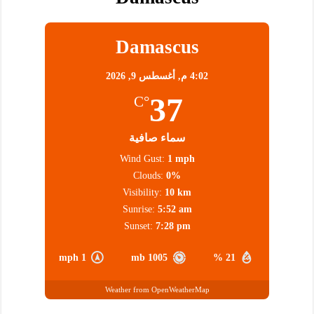
Damascus
4:02 م,
أغسطس 9, 2026
37
°C
سماء صافية
Wind Gust:
1 mph
Clouds:
0%
Visibility:
10 km
Sunrise:
5:52 am
Sunset:
7:28 pm
1 mph
1005 mb
21 %
Weather from OpenWeatherMap