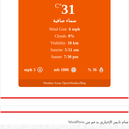
31
°C
سماء صافية
Wind Gust:
6 mph
Clouds:
0%
Visibility:
10 km
Sunrise:
5:51 am
Sunset:
7:30 pm
3 mph
1006 mb
36 %
Weather from OpenWeatherMap
شام تايمز الإخباري بدعم من
WordPress