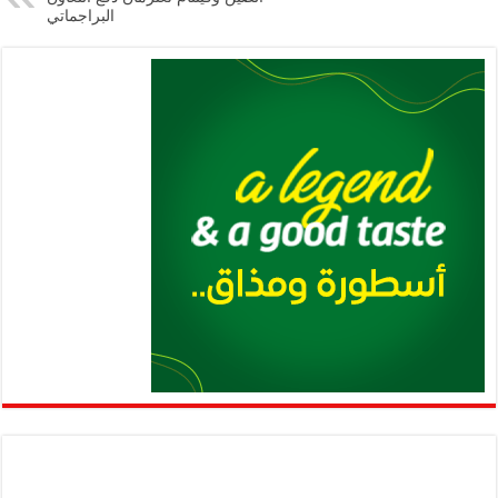
البراجماتي
p
k