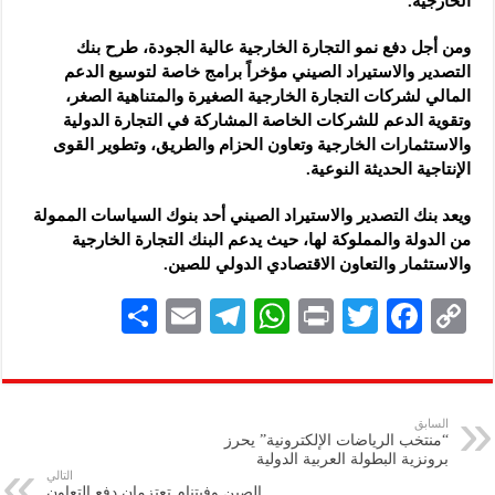
الخارجية.
ومن أجل دفع نمو التجارة الخارجية عالية الجودة، طرح بنك
التصدير والاستيراد الصيني مؤخراً برامج خاصة لتوسيع الدعم
المالي لشركات التجارة الخارجية الصغيرة والمتناهية الصغر،
وتقوية الدعم للشركات الخاصة المشاركة في التجارة الدولية
والاستثمارات الخارجية وتعاون الحزام والطريق، وتطوير القوى
الإنتاجية الحديثة النوعية.
ويعد بنك التصدير والاستيراد الصيني أحد بنوك السياسات الممولة
من الدولة والمملوكة لها، حيث يدعم البنك التجارة الخارجية
والاستثمار والتعاون الاقتصادي الدولي للصين.
S
E
Te
W
P
T
F
C
h
m
le
h
ri
wi
ac
o
ar
ai
gr
at
nt
tt
eb
p
e
l
a
s
er
oo
y
السابق
“منتخب الرياضات الإلكترونية” يحرز
m
A
k
Li
برونزية البطولة العربية الدولية
التالي
p
n
الصين وفيتنام تعتزمان دفع التعاون