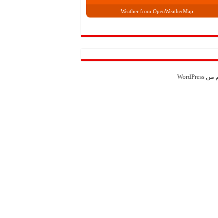
Weather from OpenWeatherMap
م من
WordPress