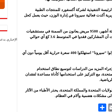
الرئيسة التنفيذية لشركة أكسفورد للمنتجات الطبية
ريرية أكدت فعالية سيرونا في إدارة الوزن، حيث يعمل كحل
وشملت التجربة السريرية التي استمرت ثلاثة أشهر، 9500 مريض يعانون من السمنة في مستشفيات
NHS في جنوب شرق وغرب إنجلترا، ووجدت أن المشاركين فقدوا في المتوسط 3.6 كغ أي حوالي
الإخباري بدع
كما أظهرت النتائج أن المشاركين الذين تناولوا “سيرونا” استهلكوا 400 سعرة حرارية أقل يومياً دون أي
راء المزيد من الدراسات لتوسيع نطاق استخدام
متحدة، مع التركيز على استخدامها كأداة مساعدة لفقدان
لرياضية.
ايات المتحدة والمملكة المتحدة، يحذر الأطباء من الآثار
ة إلى مشكلات هضمية وآلام في العظام.
S
E