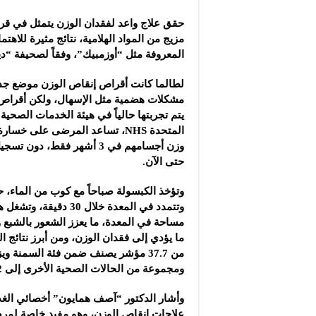
حقق علاج واعد لفقدان الوزن يتمثل في ق
مزيج من المواد الهلامية، نتائج مثيرة للاهت
المعروفة مثل “أوزمبيك”، وفقاً لصحيفة “د
لطالما كانت أقراص إنقاص الوزن موضع جد
مشكلات هضمية مثل الإسهال، ولكن أقراص “
يتم تجربتها حالياً في هيئة الخدمات الصحية
وزن أجسامهم في 3 أشهر فقط، دو
حتى الآن.
وتؤخذ الكبسولة صباحاً مع كوب من الماء،
وتتمدد في المعدة خلال 30 دقي
مساحة في المعدة، ما يعزز الشعور بالشبع و
ما يؤدي إلى فقدان الوزن، ومن أبرز نتائج
من 37.7 مؤشر يصنف ضمن فئة السمنة
ومجموعة من الحالات الصحية الأخرى إلى 31.2 في غضون 12 أسبوعاً فقط.
علاجات إنقاص الوزن، وهو مفيد خاصة لمرض