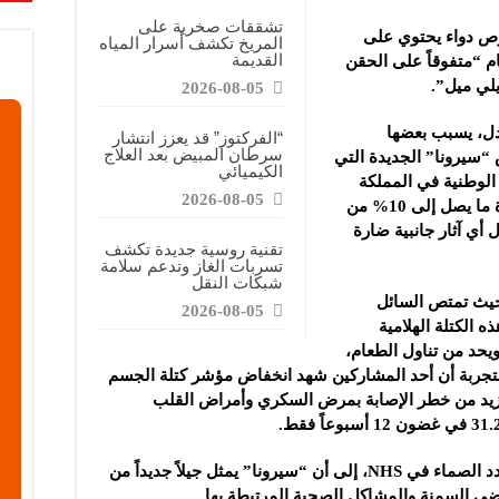
تشققات صخرية على
رص دواء يحتوي على
المريخ تكشف أسرار المياه
القديمة
مام “متفوقاً على الحقن
يلي ميل”.
2026-08-05
ل، يسبب بعضها
“الفركتوز” قد يعزز انتشار
سرطان المبيض بعد العلاج
سيرونا” الجديدة التي
الكيميائي
 الوطنية في المملكة
2026-08-05
المتحدة NHS، تساعد المرضى على خسارة ما يصل إلى 10% من
ن تسجيل أي آثار جانبية ضارة
تقنية روسية جديدة تكشف
تسربات الغاز وتدعم سلامة
شبكات النقل
 حيث تمتص السائل
2026-08-05
قة، وتشغل هذه الكتلة الهلامية
يحد من تناول الطعام،
 التجربة أن أحد المشاركين شهد انخفاض مؤشر كتلة الجسم
 ويزيد من خطر الإصابة بمرض السكري وأمراض القلب
وأشار الدكتور “آصف همايون” أخصائي الغدد الصماء في NHS، إلى أن “سيرونا” يمثل جيلاً جديداً من
ى السمنة والمشاكل الصحية المرتبطة بها.