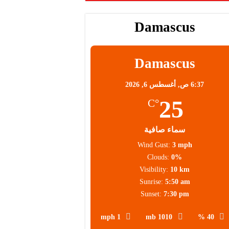
Damascus
Damascus
6:37 ص,
أغسطس 6, 2026
25
°C
سماء صافية
Wind Gust:
3 mph
Clouds:
0%
Visibility:
10 km
Sunrise:
5:50 am
Sunset:
7:30 pm
1 mph
1010 mb
40 %