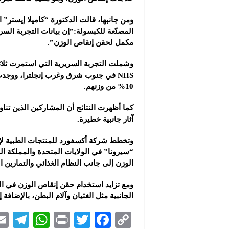
ومن جانبها، قالت الدكتورة “كاميلا إيستر” 
المصنّعة للكبسولة:”إن بيانات التجربة الس
مكمل لحقن إنقاص الوزن”.
10% من وزنهم.
آثار جانبية خطيرة.
وتخطط شركة أكسفورد للمنتجات الطبية لإج
“سيرونا” في الولايات المتحدة والمملكة ال
الوزن إلى جانب النظام الغذائي والتمارين ا
ومع تزايد استخدام حقن إنقاص الوزن في الول
الجانبية مثل الغثيان وآلام البطن، بالإضاف
Te
W
P
T
F
C