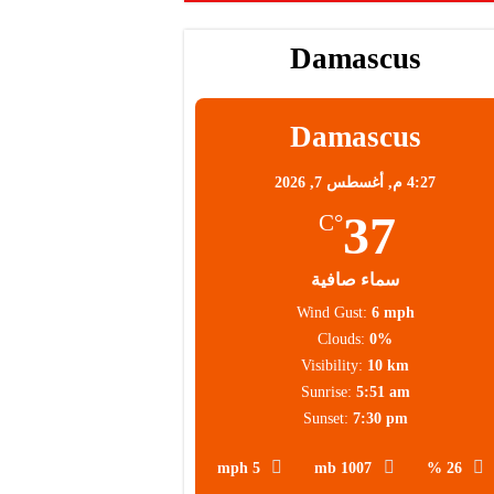
Damascus
Damascus
4:27 م,
أغسطس 7, 2026
37
°C
سماء صافية
Wind Gust:
6 mph
Clouds:
0%
Visibility:
10 km
Sunrise:
5:51 am
Sunset:
7:30 pm
5 mph
1007 mb
26 %