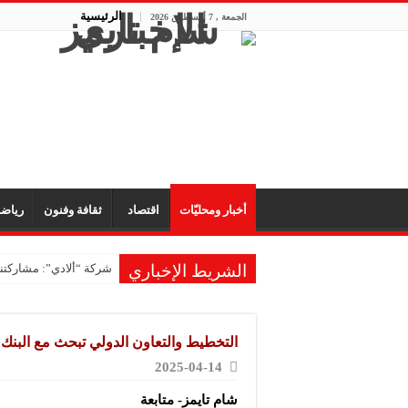
الرئيسية
الجمعة , 7 أغسطس 2026
أخبار ومحليّات
اقتصاد
ثقافة وفنون
رياض
الشريط الإخباري
شركة “ألادي”: مشاركتنا
شركة “أوبيكو” للبلاست
مشروع “رونق مهنا”: ال
التخطيط والتعاون الدولي تبحث مع البنك ا
معمل “أكسجين نبك”: ال
2025-04-14
شركة “ريبال”: شاركنا 
شام تايمز- متابعة