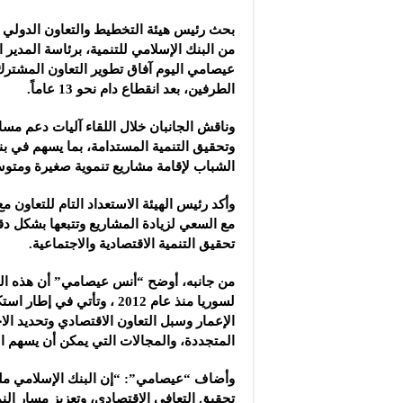
مجموعة “عمر الطيب ال
بحث رئيس هيئة التخطيط والتعاون الدولي
موقع “نيوز بيردز”: مشا
من
البنك ‏الإسلامي للتنمية، برئاسة المدير 
شركة “قمم الجودة للمع
عيصامي اليوم آفاق ‏تطوير التعاون المشتر
الطرفين، بعد انقطاع دام نحو ‌‏13 عاماً.‏
وناقش الجانبان خلال اللقاء آليات دعم ‏مسا
وتحقيق التنمية المستدامة، بما يسهم في بنا
الشباب لإقامة مشاريع تنموية صغيرة ومتوسط
وأكد رئيس الهيئة الاستعداد التام للتعاون مع
مع السعي لزيادة المشاريع وتتبعها بشكل د
تحقيق ‏التنمية الاقتصادية والاجتماعية.‏
من جانبه، أوضح “أنس عيصامي” أن هذه الزي
لسوريا منذ ‏عام 2012 ، وتأتي 
الإعمار وسبل التعاون ‏الاقتصادي وتحديد الا
المتجددة، والمجالات التي يمكن أن ‏يسهم الب
وأضاف “عيصامي”: “إن البنك الإسلامي ملت
تحقيق التعافي الاقتصادي، وتعزيز مسار النم