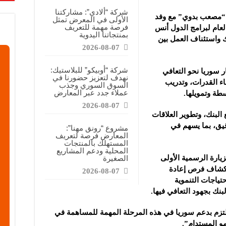
قابضة”: المعرض يشكل فرصة للقاء أصحاب الاختصاص وصناع القرار
شركة “ألادي”: مشاركتنا
 “مصعب بدوي” مع وفد
الأولى في المعرض تمثل
ركتنا في المعرض تهدف إلى الترويج للموقع وتعزيز حضوره الإعلامي
فرصة مهمة للتعريف
العام لبرامج الدول أنس
بمنتجاتنا اليدوية
دات الصناعية”: شاركنا بالمعرض لدعم مرحلة إعادة الإعمار في سوريا
ك واستئناف العمل بين
2026-08-07
شركة “أوبيكو” للبلاستيك:
ر سوريا نحو التعافي
نهدف لتعزيز حضورنا في
ء ‏القدرات، وتدريب
السوق السوري وجذب
عملاء جدد عبر المعارض
ة وتمويلها.‏
2026-08-07
 البنك، وتطوير ‏العلاقات
قيق، بما يسهم في
مشروع “رونق مهنا”:
المعارض فرصة لتعريف
المستهلك بالمنتجات
المحلية ودعم المشاريع
ارة الرسمية الأولى
الصغيرة
في إطار استكشاف فرص إعادة
2026-08-07
حتياجات التنموية
نك بجهود التعافي فيها.‏
زم بدعم سوريا في هذه المرحلة ‏المهمة للمساهمة في
و المستدام”.‏